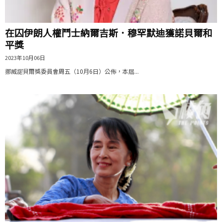
在囚伊朗人權鬥士納爾吉斯．穆罕默迪獲諾貝爾和
平獎
2023年10月06日
挪威諾貝爾獎委員會周五（10月6日）公佈，本屆...