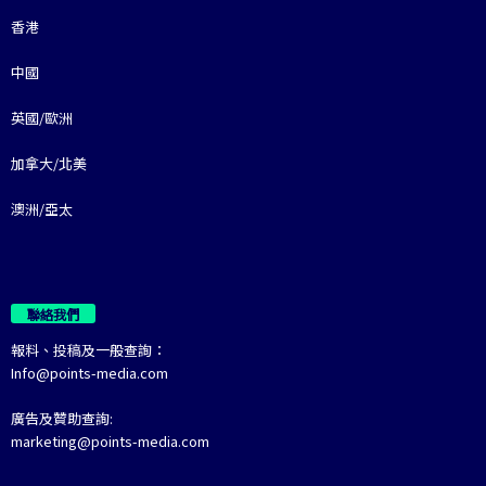
香港
中國
英國/歐洲
加拿大/北美
澳洲/亞太
聯絡我們
報料、投稿及一般查詢：
Info@points-media.com
廣告及贊助查詢:
marketing@points-media.com