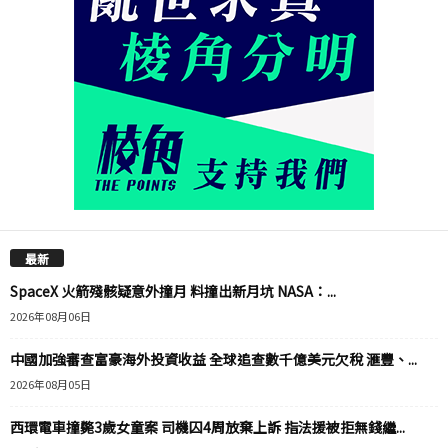
最新
SpaceX 火箭殘骸疑意外撞月 料撞出新月坑 NASA：...
2026年08月06日
中國加強審查富豪海外投資收益 全球追查數千億美元欠稅 滙豐、...
2026年08月05日
西環電車撞斃3歲女童案 司機囚4周放棄上訴 指法援被拒無錢繼...