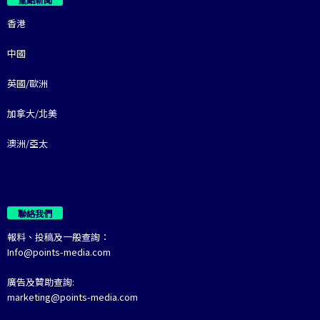
香港
中國
英國/歐洲
加拿大/北美
澳洲/亞太
聯絡我們
報料、投稿及一般查詢：
Info@points-media.com
廣告及贊助查詢:
marketing@points-media.com