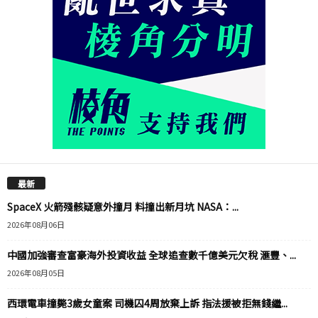
最新
SpaceX 火箭殘骸疑意外撞月 料撞出新月坑 NASA：...
2026年08月06日
中國加強審查富豪海外投資收益 全球追查數千億美元欠稅 滙豐、...
2026年08月05日
西環電車撞斃3歲女童案 司機囚4周放棄上訴 指法援被拒無錢繼...