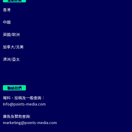
香港
中國
英國/歐洲
加拿大/北美
澳洲/亞太
聯絡我們
報料、投稿及一般查詢：
Info@points-media.com
廣告及贊助查詢:
marketing@points-media.com