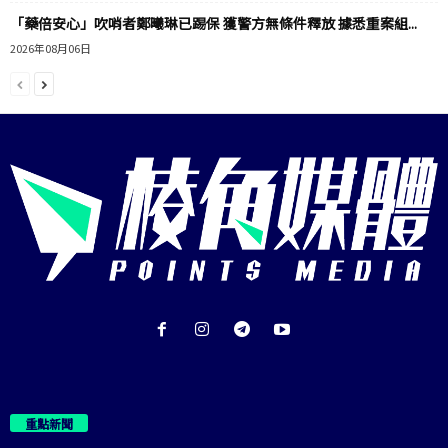
「藥倍安心」吹哨者鄭曦琳已踢保 獲警方無條件釋放 據悉重案組...
2026年08月06日
重點新聞