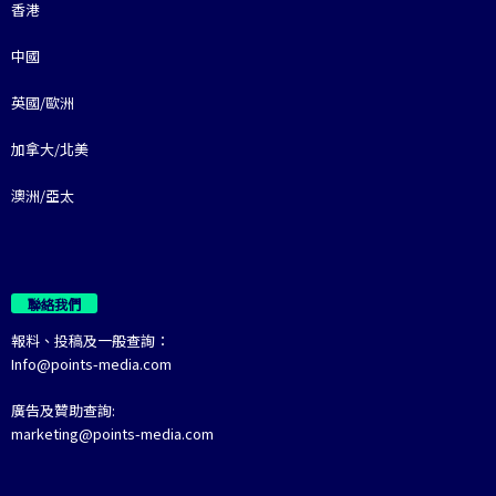
香港
中國
英國/歐洲
加拿大/北美
澳洲/亞太
聯絡我們
報料、投稿及一般查詢：
Info@points-media.com
廣告及贊助查詢:
marketing@points-media.com