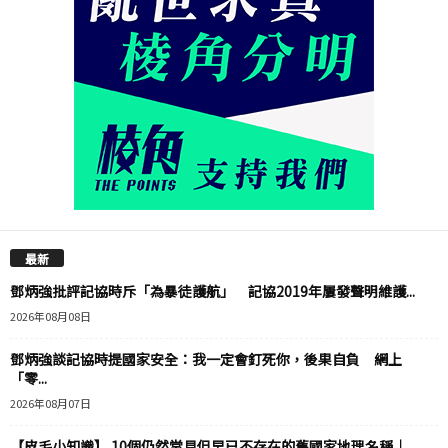
最新
鄧炳強批評記協時斥「為暴徒護航」 記協2019年屢發聲明維護...
2026年08月08日
鄧炳強談記協時提國家安全：我一定會釘死你，後果自負 網上
「零...
2026年08月07日
【皮毛小知識】 10個仍然常見但早已不存在的舊國家地理名稱｜...