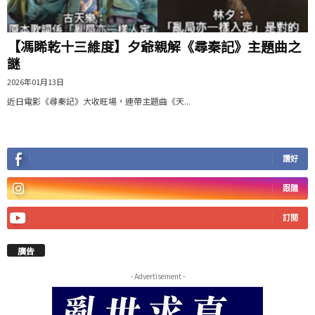
【馮睎乾十三維度】夕爺親解《尋秦記》主題曲之
謎
2026年01月13日
近日電影《尋秦記》大收旺場，連帶主題曲《天...
讚好
跟隨
訂閱
廣告
- Advertisement -