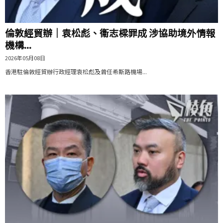
倫敦經貿辦｜袁松彪、衞志樑罪成 涉協助境外情報
機構...
2026年05月08日
香港駐倫敦經貿辦行政經理袁松彪及曾任希斯路機場...