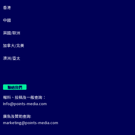
香港
中國
英國/歐洲
加拿大/北美
澳洲/亞太
聯絡我們
報料、投稿及一般查詢：
Info@points-media.com
廣告及贊助查詢:
marketing@points-media.com