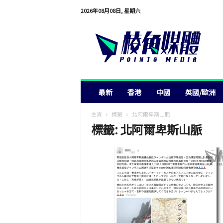
2026年08月08日, 星期六
棱
角
媒
體
最新
香港
中國
英國/歐洲
主頁
標籤
北阿爾卑斯山脈
標籤: 北阿爾卑斯山脈