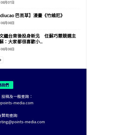
年08月07日
adiucao 巴丟草】漫畫《竹維尼》
年08月08日
文繼台東後投身新北 任蘇巧慧競選主
蘇：大家都很喜歡小...
年08月08日
絡我們
、投稿及一般查詢：
@points-media.com
及贊助查詢:
eting@points-media.com