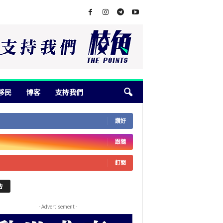
移民
博客
支持我們
讚好
跟隨
訂閱
告
- Advertisement -