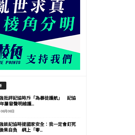
新
強批評記協時斥「為暴徒護航」 記協
9年屢發聲明維護...
年08月08日
強談記協時提國家安全：我一定會釘死
後果自負 網上「零...