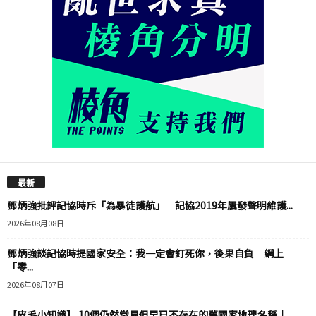
最新
鄧炳強批評記協時斥「為暴徒護航」 記協2019年屢發聲明維護...
2026年08月08日
鄧炳強談記協時提國家安全：我一定會釘死你，後果自負 網上
「零...
2026年08月07日
【皮毛小知識】 10個仍然常見但早已不存在的舊國家地理名稱｜...