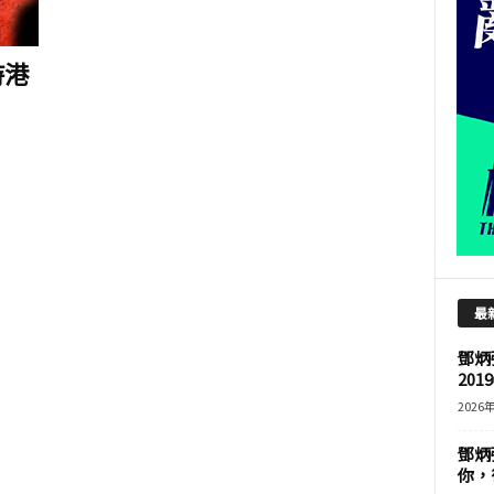
持港
最
鄧炳
201
2026
鄧炳
你，