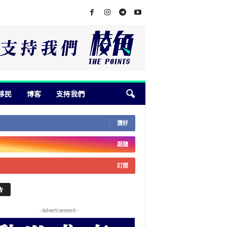
移民
博客
支持我們
讚好
跟隨
訂閱
告
- Advertisement -