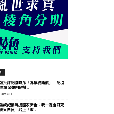
新
強批評記協時斥「為暴徒護航」 記協
9年屢發聲明維護...
年08月08日
強談記協時提國家安全：我一定會釘死
後果自負 網上「零...