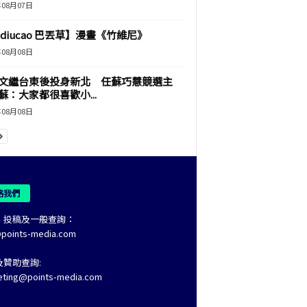
年08月07日
adiucao 巴丟草】漫畫《竹維尼》
年08月08日
文繼台東後投身新北 任蘇巧慧競選主
蘇：大家都很喜歡小...
年08月08日
絡我們
、投稿及一般查詢：
@points-media.com
及贊助查詢:
eting@points-media.com