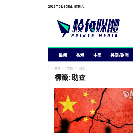
2026年08月08日, 星期六
棱
角
媒
體
最新
香港
中國
英國/歐洲
主頁
標籤
助查
標籤: 助查