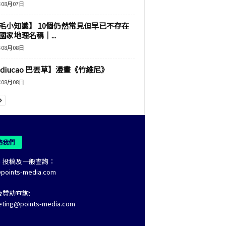
年08月07日
毛小知識】 10個仍然常見但早已不存在
國家地理名稱｜...
年08月08日
adiucao 巴丟草】漫畫《竹維尼》
年08月08日
絡我們
、投稿及一般查詢：
@points-media.com
及贊助查詢:
eting@points-media.com