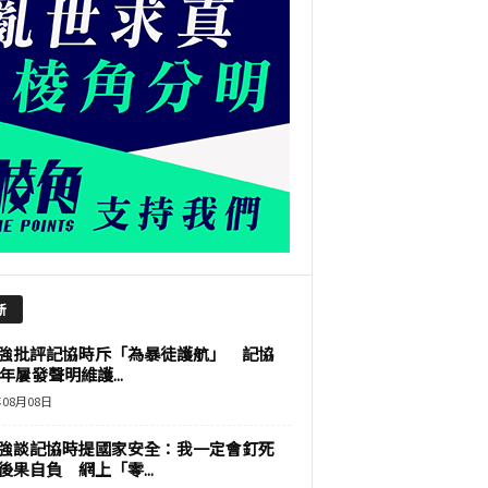
新
強批評記協時斥「為暴徒護航」 記協
9年屢發聲明維護...
年08月08日
強談記協時提國家安全：我一定會釘死
後果自負 網上「零...