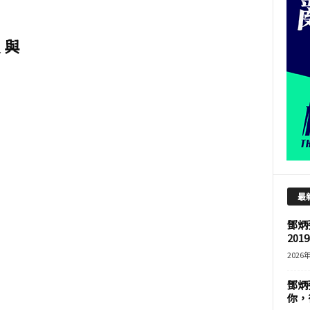
 與
最
鄧炳
201
2026
鄧炳
你，