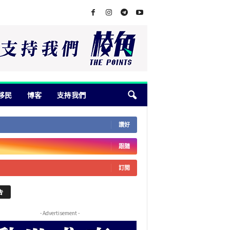
移民
博客
支持我們
讚好
跟隨
訂閱
告
- Advertisement -