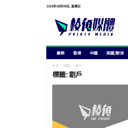
2026年08月09日, 星期日
棱
角
媒
體
最新
香港
中國
英國/歐洲
主頁
標籤
劏戶
標籤: 劏戶