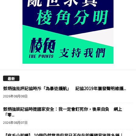
最新
鄧炳強批評記協時斥「為暴徒護航」 記協2019年屢發聲明維護...
2026年08月08日
鄧炳強談記協時提國家安全：我一定會釘死你，後果自負 網上
「零...
2026年08月07日
【皮毛小知識】 10個仍然常見但早已不存在的舊國家地理名稱｜...