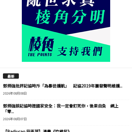
最新
鄧炳強批評記協時斥「為暴徒護航」 記協2019年屢發聲明維護...
2026年08月08日
鄧炳強談記協時提國家安全：我一定會釘死你，後果自負 網上
「零...
2026年08月07日
【Badiucao 巴丟草】漫畫《竹維尼》