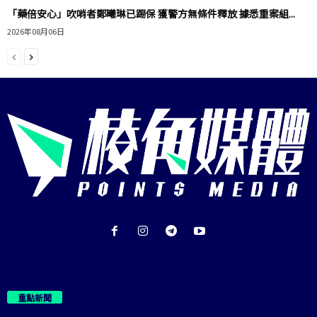
「藥倍安心」吹哨者鄭曦琳已踢保 獲警方無條件釋放 據悉重案組...
2026年08月06日
重點新聞