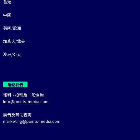
香港
中國
英國/歐洲
加拿大/北美
澳洲/亞太
聯絡我們
報料、投稿及一般查詢：
Info@points-media.com
廣告及贊助查詢:
marketing@points-media.com