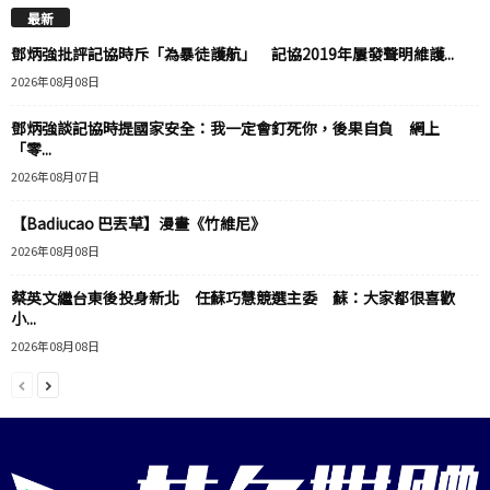
最新
鄧炳強批評記協時斥「為暴徒護航」 記協2019年屢發聲明維護...
2026年08月08日
鄧炳強談記協時提國家安全：我一定會釘死你，後果自負 網上
「零...
2026年08月07日
【Badiucao 巴丟草】漫畫《竹維尼》
2026年08月08日
蔡英文繼台東後投身新北 任蘇巧慧競選主委 蘇：大家都很喜歡
小...
2026年08月08日