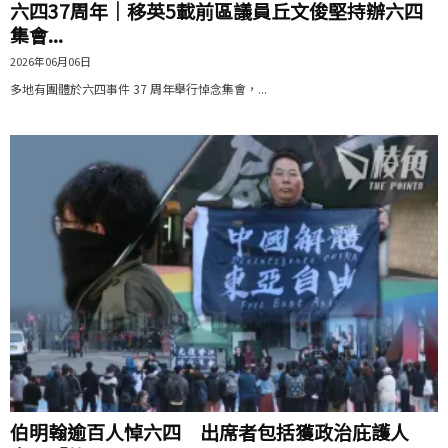
六四37周年｜移英5載前區議員丘文俊堅持辦六四
集會...
2026年06月06日
多地有團體於六四事件 37 周年舉行悼念集會，...
伯明翰逾百人悼六四 出席者包括獲政治庇護人