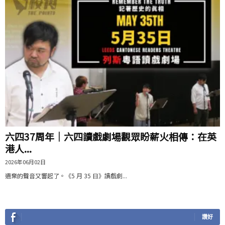
六四37周年｜六四讀戲劇場觀眾盼薪火相傳：在英
港人...
2026年06月02日
遺棄的聲音又響起了。《5 月 35 日》讀戲劇...
讚好