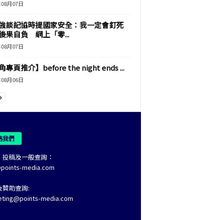
年08月07日
強談記協時提國家安全：我一定會釘死
後果自負 網上「零...
年08月07日
專頁推介】before the night ends ...
年08月06日
絡我們
、投稿及一般查詢：
@points-media.com
及贊助查詢:
eting@points-media.com