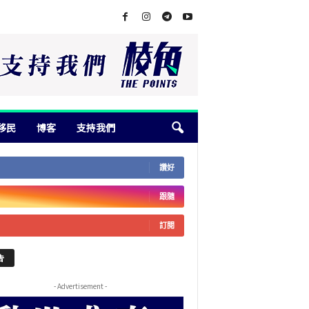
移民
博客
支持我們
讚好
跟隨
訂閱
告
- Advertisement -