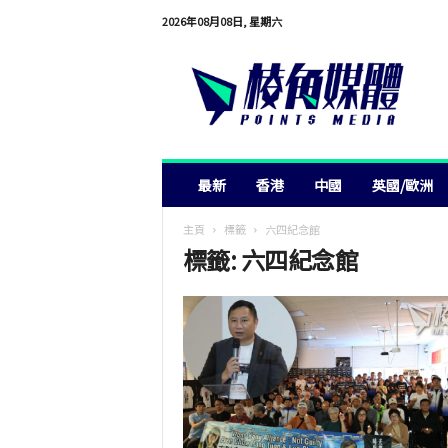
2026年08月08日, 星期六
棱
角
媒
體
最新
香港
中國
英國/歐洲
主頁
標籤
六四紀念館
標籤: 六四紀念館