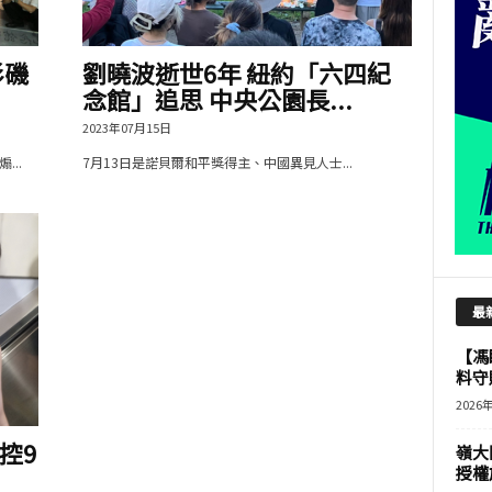
杉磯
劉曉波逝世6年 紐約「六四紀
念館」追思 中央公園長...
2023年07月15日
..
7月13日是諾貝爾和平獎得主、中國異見人士...
最
【馮
料守
2026
控9
嶺大
授權