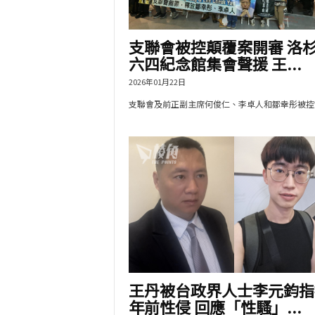
支聯會被控顛覆案開審 洛
六四紀念館集會聲援 王...
2026年01月22日
支聯會及前正副主席何俊仁、李卓人和鄒幸彤被控煽.
王丹被台政界人士李元鈞指
年前性侵 回應「性騷」...