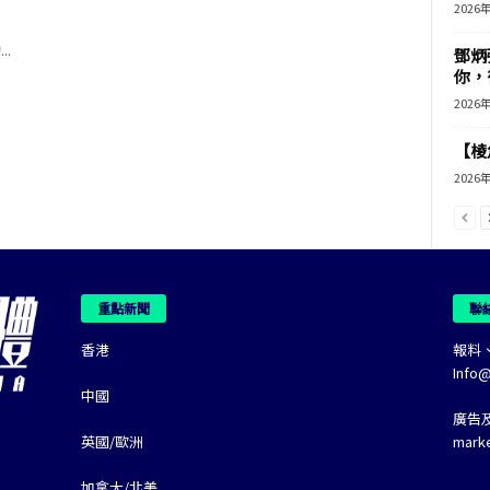
2026
.
鄧炳
你，
2026
【棱角
2026
重點新聞
聯
香港
報料
Info
中國
廣告
英國/歐洲
mark
加拿大/北美