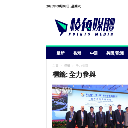
2026年08月08日, 星期六
棱
角
媒
體
最新
香港
中國
英國/歐洲
主頁
標籤
全力參與
標籤: 全力參與