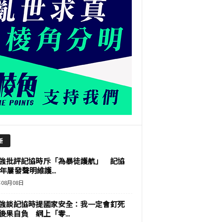
新
強批評記協時斥「為暴徒護航」 記協
9年屢發聲明維護...
年08月08日
強談記協時提國家安全：我一定會釘死
後果自負 網上「零...