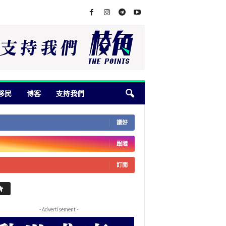
移民
博客
支持我們
讚好
跟隨
訂閱
告
- Advertisement -