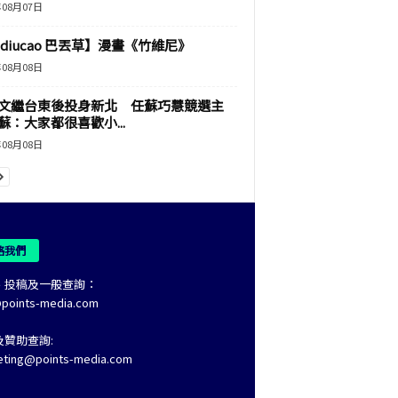
年08月07日
adiucao 巴丟草】漫畫《竹維尼》
年08月08日
文繼台東後投身新北 任蘇巧慧競選主
蘇：大家都很喜歡小...
年08月08日
絡我們
、投稿及一般查詢：
@points-media.com
及贊助查詢:
eting@points-media.com