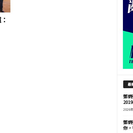
超：
最
鄧炳
201
2026
鄧炳
你，