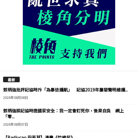
最新
鄧炳強批評記協時斥「為暴徒護航」 記協2019年屢發聲明維護...
2026年08月08日
鄧炳強談記協時提國家安全：我一定會釘死你，後果自負 網上
「零...
2026年08月07日
【Badiucao 巴丟草】漫畫《竹維尼》