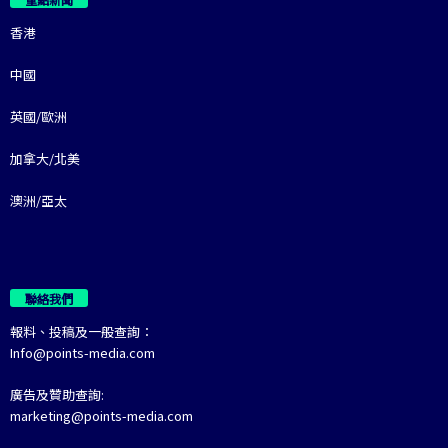
香港
中國
英國/歐洲
加拿大/北美
澳洲/亞太
聯絡我們
報料、投稿及一般查詢：
Info@points-media.com
廣告及贊助查詢:
marketing@points-media.com