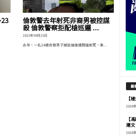
23
倫敦警去年射死非裔男被控謀
殺 倫敦警察拒配槍巡邏 ...
2023年09月25日
去年，一名24歲非裔男子被追捕後遭開槍射死，事...
最
【棱角
2026
【馮
潮文
2026