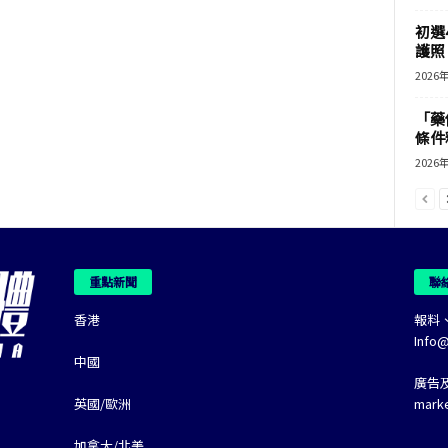
初選
護照 
2026
「藥
條件
2026
重點新聞
聯
香港
報料
Info
中國
廣告
英國/歐洲
mark
加拿大/北美