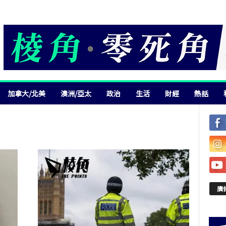
加拿大/北美
澳洲/亞太
政治
生活
財經
熱話
廣