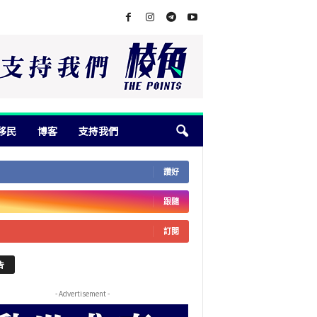
移民
博客
支持我們
讚好
跟隨
訂閱
告
- Advertisement -