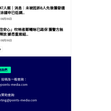
47人案｜消息：未被起訴8人先後獲發還
涂謹申已低調...
年08月06日
倍安心」吹哨者鄭曦琳已踢保 獲警方無
釋放 據悉重案組...
年08月06日
絡我們
、投稿及一般查詢：
@points-media.com
及贊助查詢:
eting@points-media.com