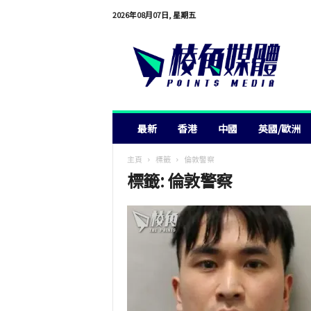
2026年08月07日, 星期五
棱
角
媒
體
最新
香港
中國
英國/歐洲
主頁
標籤
倫敦警察
標籤: 倫敦警察