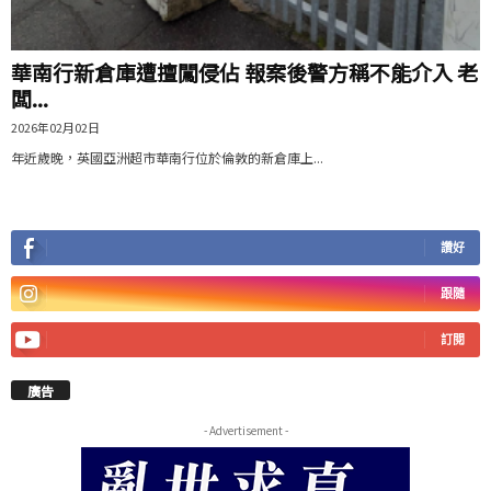
華南行新倉庫遭擅闖侵佔 報案後警方稱不能介入 老
闆...
2026年02月02日
年近歲晚，英國亞洲超市華南行位於倫敦的新倉庫上...
讚好
跟隨
訂閱
廣告
- Advertisement -