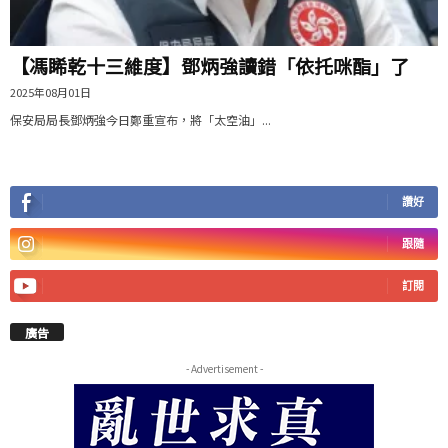
【馮睎乾十三維度】鄧炳強讀錯「依托咪酯」了
2025年08月01日
保安局局長鄧炳強今日鄭重宣布，將「太空油」...
讚好
跟隨
訂閱
廣告
- Advertisement -