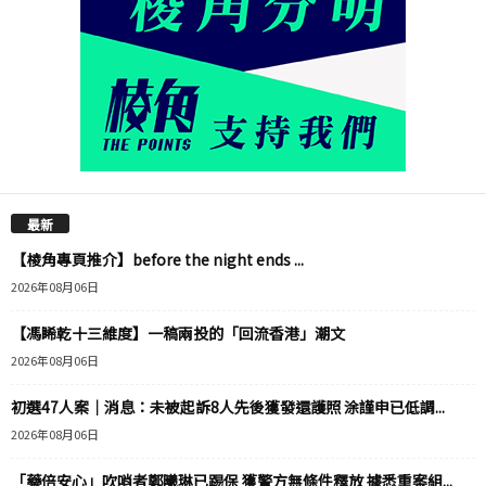
最新
【棱角專頁推介】before the night ends ...
2026年08月06日
【馮睎乾十三維度】一稿兩投的「回流香港」潮文
2026年08月06日
初選47人案｜消息：未被起訴8人先後獲發還護照 涂謹申已低調...
2026年08月06日
「藥倍安心」吹哨者鄭曦琳已踢保 獲警方無條件釋放 據悉重案組...