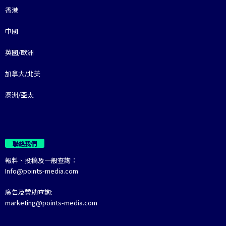
香港
中國
英國/歐洲
加拿大/北美
澳洲/亞太
聯絡我們
報料、投稿及一般查詢：
Info@points-media.com
廣告及贊助查詢:
marketing@points-media.com