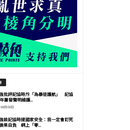
新
強批評記協時斥「為暴徒護航」 記協
9年屢發聲明維護...
年08月08日
強談記協時提國家安全：我一定會釘死
後果自負 網上「零...