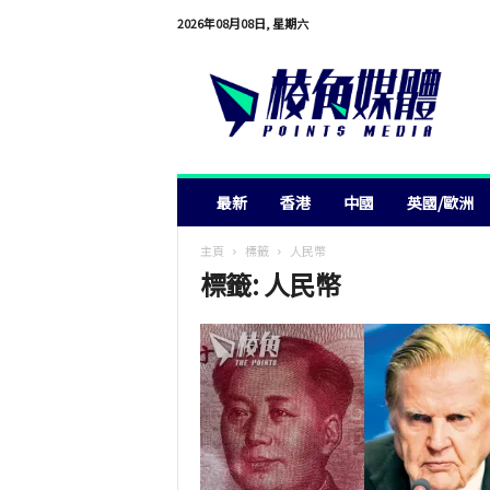
2026年08月08日, 星期六
棱
角
媒
體
最新
香港
中國
英國/歐洲
主頁
標籤
人民幣
標籤: 人民幣