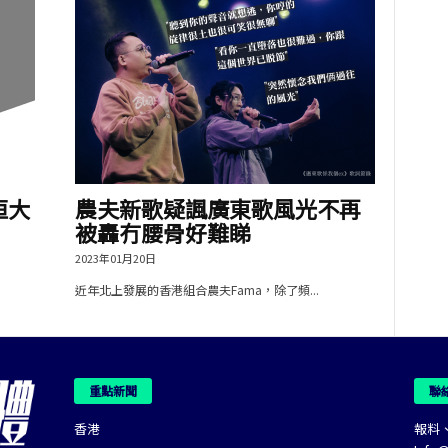
恒大
農夫新歌疑諷廣東歌風光不再
被轟冇腰骨好難睇
2023年01月20日
近年北上發展的香港組合農夫Fama，除了頻...
重點新聞
聯
香港
報料