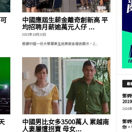
不可
中國應屆生薪金離奇創新高 平
均招聘月薪逾萬元人仔 ...
2023年10月13日
根據中國一份大學畢業生就業薪金報告顯示，2...
最
鄧炳
201
2026
天
中國男比女多3500萬人 累越南
鄧炳
人妻屢遭拐賣 母女...
你，