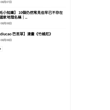
年08月07日
毛小知識】 10個仍然常見但早已不存在
國家地理名稱｜...
年08月08日
adiucao 巴丟草】漫畫《竹維尼》
年08月08日