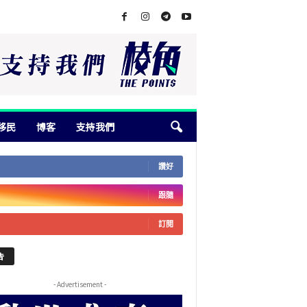
移民
博客
支持我們
讚好
跟隨
訂閱
告
- Advertisement -