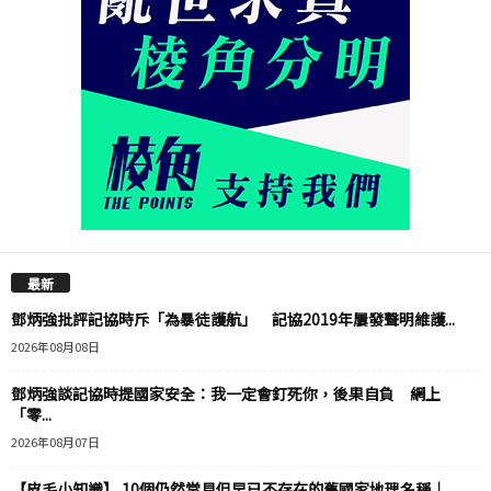
最新
鄧炳強批評記協時斥「為暴徒護航」 記協2019年屢發聲明維護...
2026年08月08日
鄧炳強談記協時提國家安全：我一定會釘死你，後果自負 網上
「零...
2026年08月07日
【皮毛小知識】 10個仍然常見但早已不存在的舊國家地理名稱｜...