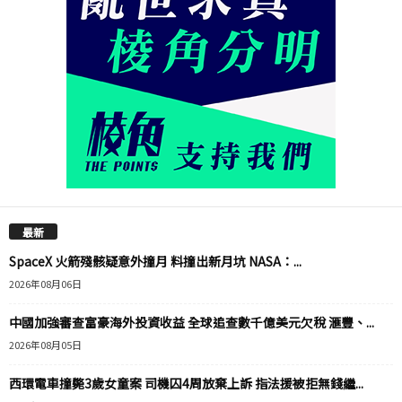
最新
SpaceX 火箭殘骸疑意外撞月 料撞出新月坑 NASA：...
2026年08月06日
中國加強審查富豪海外投資收益 全球追查數千億美元欠稅 滙豐、...
2026年08月05日
西環電車撞斃3歲女童案 司機囚4周放棄上訴 指法援被拒無錢繼...