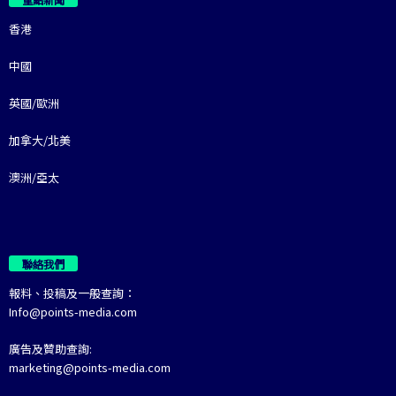
香港
中國
英國/歐洲
加拿大/北美
澳洲/亞太
聯絡我們
報料、投稿及一般查詢：
Info@points-media.com
廣告及贊助查詢:
marketing@points-media.com