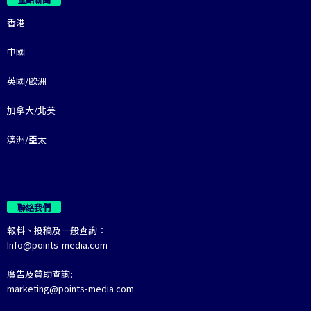
香港
中國
英國/歐洲
加拿大/北美
澳洲/亞太
聯絡我們
報料、投稿及一般查詢：
Info@points-media.com
廣告及贊助查詢:
marketing@points-media.com