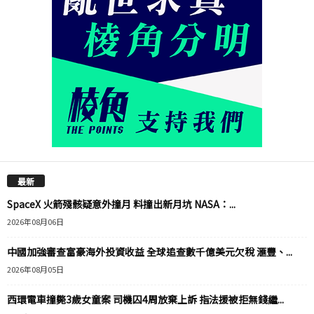
最新
SpaceX 火箭殘骸疑意外撞月 料撞出新月坑 NASA：...
2026年08月06日
中國加強審查富豪海外投資收益 全球追查數千億美元欠稅 滙豐、...
2026年08月05日
西環電車撞斃3歲女童案 司機囚4周放棄上訴 指法援被拒無錢繼...