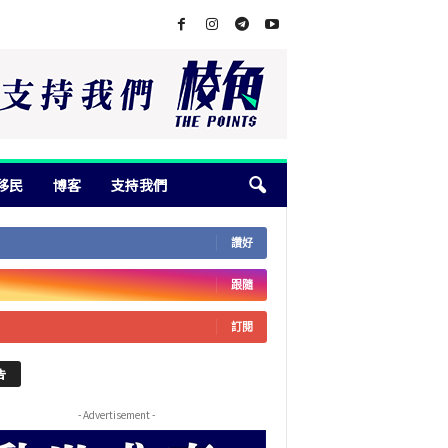
移民
博客
支持我們
讚好
跟隨
訂閱
告
- Advertisement -