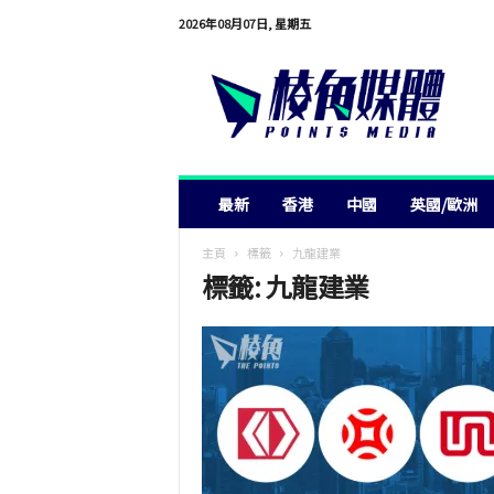
2026年08月07日, 星期五
棱
角
媒
體
最新
香港
中國
英國/歐洲
主頁
標籤
九龍建業
標籤: 九龍建業