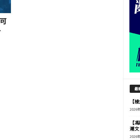
可
.
最
【棱角
2026
【馮
潮文
2026