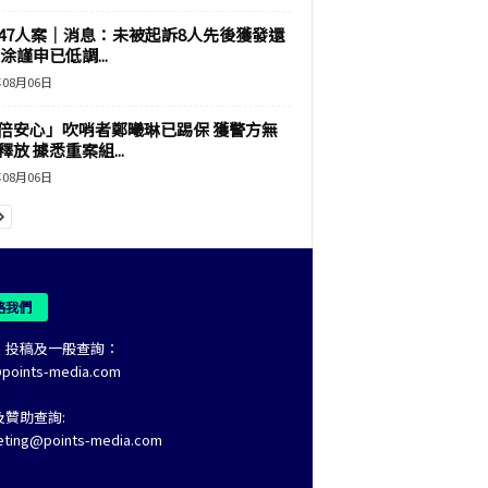
47人案｜消息：未被起訴8人先後獲發還
涂謹申已低調...
年08月06日
倍安心」吹哨者鄭曦琳已踢保 獲警方無
釋放 據悉重案組...
年08月06日
絡我們
、投稿及一般查詢：
@points-media.com
及贊助查詢:
eting@points-media.com