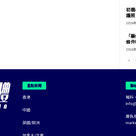
初選
護照 
2026
「藥
條件
2026
重點新聞
聯
香港
報料
Info
中國
廣告
英國/歐洲
mark
加拿大/北美