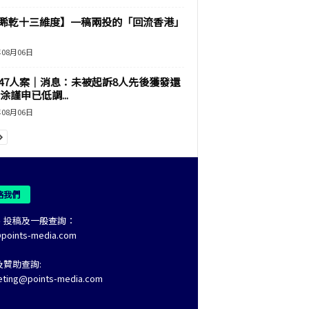
睎乾十三維度】一稿兩投的「回流香港」
年08月06日
47人案｜消息：未被起訴8人先後獲發還
涂謹申已低調...
年08月06日
絡我們
、投稿及一般查詢：
@points-media.com
及贊助查詢:
eting@points-media.com