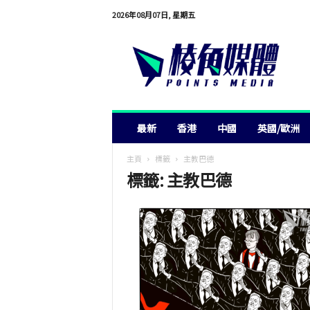
2026年08月07日, 星期五
棱
角
媒
體
最新
香港
中國
英國/歐洲
主頁
標籤
主教巴德
標籤: 主教巴德