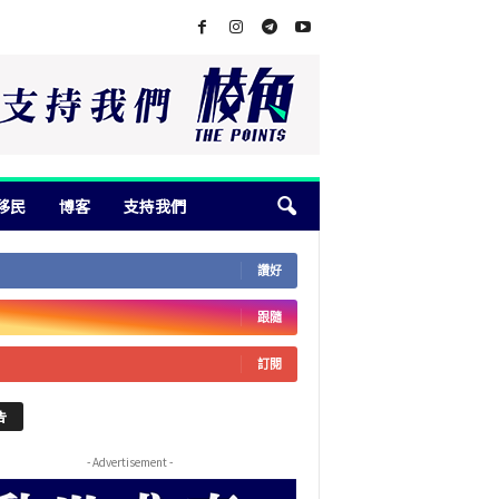
移民
博客
支持我們
讚好
跟隨
訂閱
告
- Advertisement -