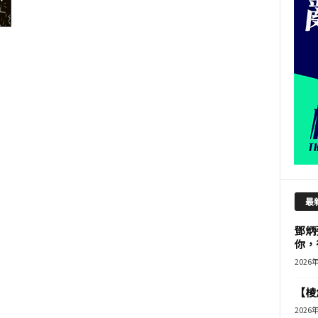
最
鄧炳
你，
2026
【棱角
2026