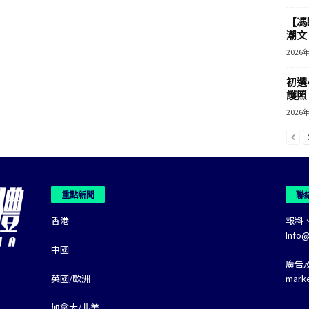
【馮
潮文
2026
初選
護照 
2026
重點新聞
聯
香港
報料
Info
中國
廣告
英國/歐洲
mark
加拿大/北美