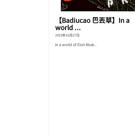
【Badiucao 巴丟草】In a
world ...
2025年01月27日
In a world of Elon Musk...