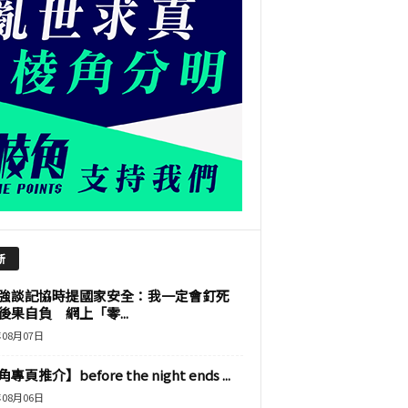
新
強談記協時提國家安全：我一定會釘死
後果自負 網上「零...
年08月07日
專頁推介】before the night ends ...
年08月06日