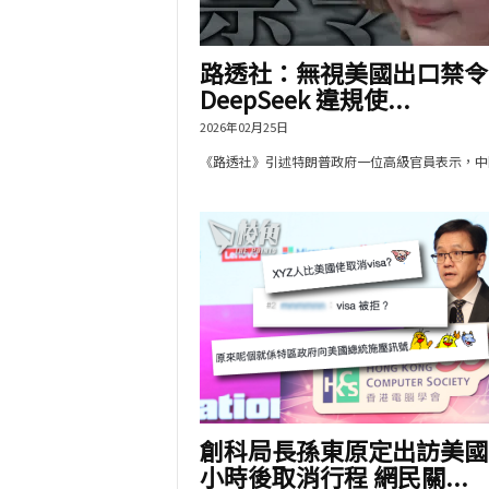
路透社：無視美國出口禁令
DeepSeek 違規使...
2026年02月25日
《路透社》引述特朗普政府一位高級官員表示，中國.
創科局長孫東原定出訪美國
小時後取消行程 網民關...