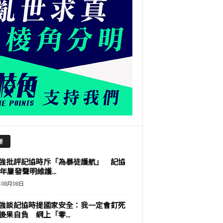
新
強批評記協時斥「為暴徒護航」 記協
9年屢發聲明維護...
年08月08日
強談記協時提國家安全：我一定會釘死
後果自負 網上「零...