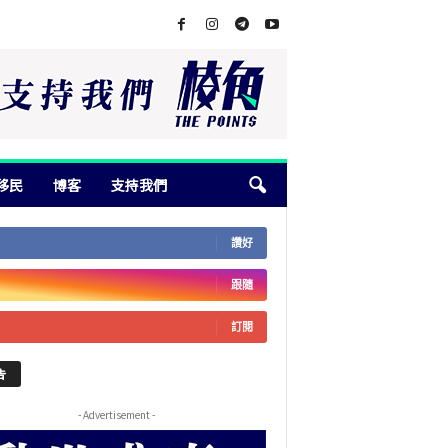
移民
博客
支持我們
讚好
跟隨
訂閱
告
- Advertisement -