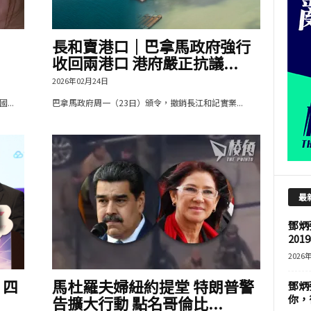
長和賣港口｜巴拿馬政府強行
收回兩港口 港府嚴正抗議...
2026年02月24日
..
巴拿馬政府周一（23日）頒令，撤銷長江和記實業...
最
鄧炳
201
2026
 四
馬杜羅夫婦紐約提堂 特朗普警
鄧炳
告擴大行動 點名哥倫比...
你，