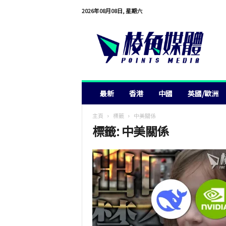
2026年08月08日, 星期六
棱
角
媒
體
最新
香港
中國
英國/歐洲
主頁
標籤
中美關係
標籤: 中美關係