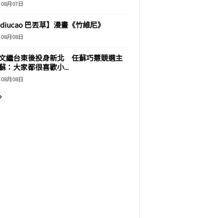
年08月07日
adiucao 巴丟草】漫畫《竹維尼》
年08月08日
文繼台東後投身新北 任蘇巧慧競選主
蘇：大家都很喜歡小...
年08月08日