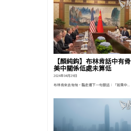
【顏純鈎】布林肯話中有骨
美中關係低處未算低
2024年04月29日
布林肯來去匆匆，臨走撂下一句狠話：「如果中...