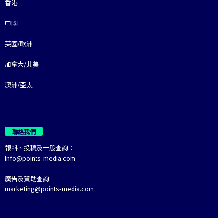
香港
中國
英國/歐洲
加拿大/北美
澳洲/亞太
聯絡我們
報料、投稿及一般查詢：
Info@points-media.com
廣告及贊助查詢:
marketing@points-media.com