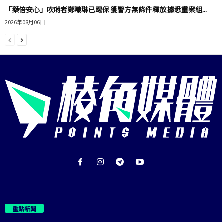
「藥倍安心」吹哨者鄭曦琳已踢保 獲警方無條件釋放 據悉重案組...
2026年08月06日
重點新聞