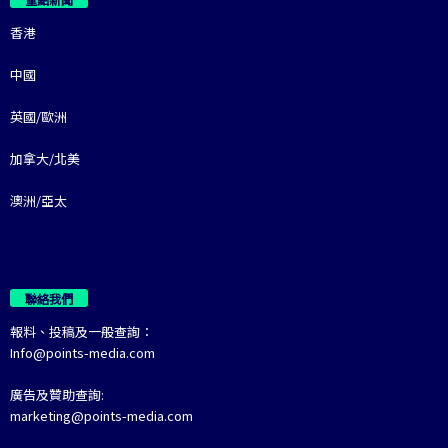
香港
中國
英國/歐洲
加拿大/北美
澳洲/亞太
聯絡我們
報料、投稿及一般查詢：
Info@points-media.com
廣告及贊助查詢:
marketing@points-media.com