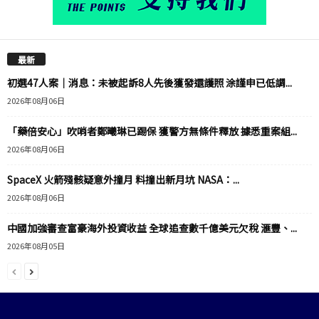
最新
初選47人案｜消息：未被起訴8人先後獲發還護照 涂謹申已低調...
2026年08月06日
「藥倍安心」吹哨者鄭曦琳已踢保 獲警方無條件釋放 據悉重案組...
2026年08月06日
SpaceX 火箭殘骸疑意外撞月 料撞出新月坑 NASA：...
2026年08月06日
中國加強審查富豪海外投資收益 全球追查數千億美元欠稅 滙豐、...
2026年08月05日