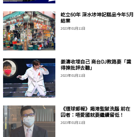
屹立60年 深水埗坤記糕品今年5月
結業
2023年01月11日
姜濤收埋自己 商台DJ教路要「識
得揀批評去聽」
2023年01月11日
《環球郵報》揭港監獄洗腦 前在
囚者：唔愛國就要繼續留低！
2023年01月11日