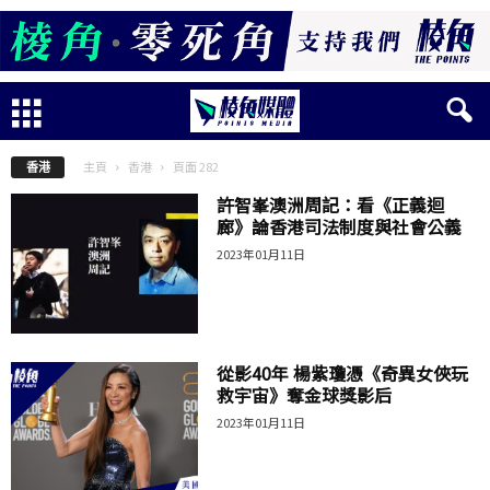
主頁
香港
頁面 282
香港
許智峯澳洲周記：看《正義迴
廊》論香港司法制度與社會公義
2023年01月11日
從影40年 楊紫瓊憑《奇異女俠玩
救宇宙》奪金球獎影后
2023年01月11日