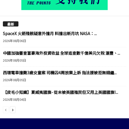
最新
SpaceX 火箭殘骸疑意外撞月 料撞出新月坑 NASA：...
2026年08月06日
中國加強審查富豪海外投資收益 全球追查數千億美元欠稅 滙豐、...
2026年08月05日
西環電車撞斃3歲女童案 司機囚4周放棄上訴 指法援被拒無錢繼...
2026年08月05日
【皮毛小知識】夏威夷國旗- 從未被英國殖民但又用上英國國旗!...
2026年08月04日