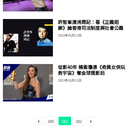
許智峯澳洲周記：看《正義迴
廊》論香港司法制度與社會公義
2023年01月11日
從影40年 楊紫瓊憑《奇異女俠玩
救宇宙》奪金球獎影后
2023年01月11日
280
281
282