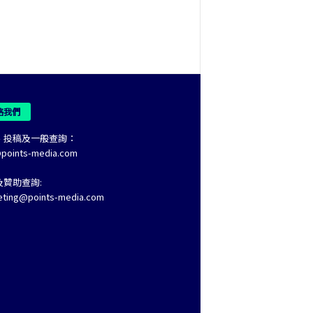
絡我們
、投稿及一般查詢：
@points-media.com
及贊助查詢:
eting@points-media.com