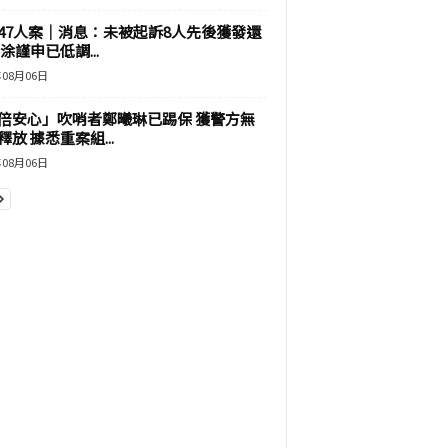
47人案｜消息：未被起訴8人先後獲發還
涂謹申已低調...
年08月06日
倍安心」吹哨者鄭曦琳已踢保 獲警方無
釋放 據悉重案組...
年08月06日