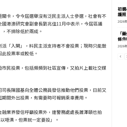
初選
護照 
重關卡，令今屆選舉沒有泛民主派人士參選，社會有不
2026
全國港澳研究會副會長劉兆佳11月中表示，今屆區議
」，不排除低於兩成。
「藥
條件
制派「入閘」，料民主派支持者不會投票；現時只能鼓
2026
因此投票率或較低。
勵市民投票，包括頻頻到社區宣傳，又拍片上載社交媒
司司長陳國基向全體公務員發信推動他們投票，日前又
班期間外出投票，有需要時可報銷乘車費用。
金融業界發信呼籲投票外，連警務處處長蕭澤頤也拍
可以唔漂，但票就一定要投」。