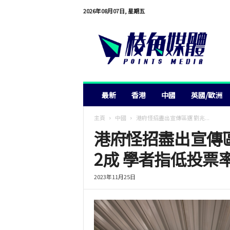
2026年08月07日, 星期五
棱
角
媒
體
最新
香港
中國
英國/歐洲
主頁
中國
港府怪招盡出宣傳區選 劉兆...
港府怪招盡出宣傳
2成 學者指低投票
2023年11月25日