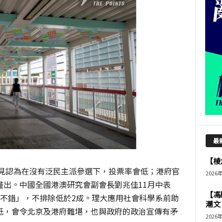
最
【棱角
意見認為在沒有泛民主派參選下，投票率會低；港府官
2026
盡出。中國全國港澳研究會副會長劉兆佳11月中表
【馮
當不錯」，不排除低於2成。理大應用社會科學系前助
潮文
低，會令北京及港府難堪，也與政府的政治宣傳有矛
2026