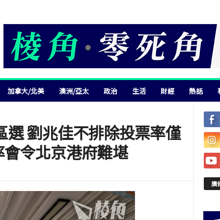
加拿大/北美
澳洲/亞太
政治
生活
財經
熱話
區選 劉兆佳不排除投票率僅
率會令北京港府難堪
廣