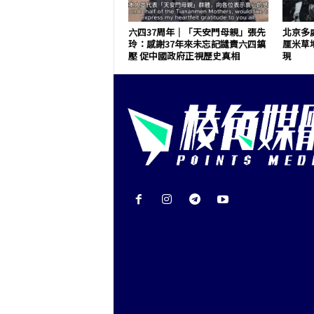
六四37周年｜「天安門母親」張先
北京多處
玲：感謝37年來未忘記譴責六四鎮
厘米草
壓 促中國政府正視歷史真相
現