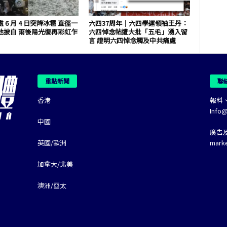
 6 月 4 日突降冰雹 直徑一
六四37周年｜六四學運領袖王丹：
地披白 雨後陽光復再彩虹乍
六四悼念帖遭大批「五毛」湧入留
言 證明六四悼念觸及中共痛處
重點新聞
聯
香港
報料
Info
中國
廣告
英國/歐洲
mark
加拿大/北美
澳洲/亞太