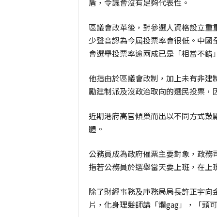
盾，令議會沒有足夠代表性。
區議會改革後，對參選人資格設立重
少聲音認為今屆投票率會很低。中國
會選舉投票率逾兩成已是「相當不錯
他指由於區議會改制，加上未有非建
勵建制派及沒政治取向的選民投票，
近期港府高官傾巢而出以不同方式鼓
體。
公務員成為政府催票主要對象，政務
指若公務員於選舉當天要上班，在上
除了財經事務及庫務局局長許正宇向
片，化身理髮師講「爛gag」，「頭