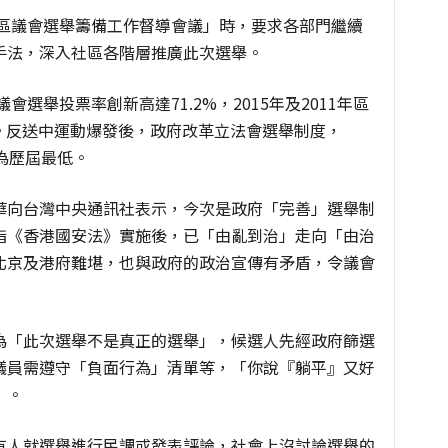
「區議會選舉籌備工作督導會議」時，要求各部門繼續
手法，深入社區各階層推廣此次選舉。
會選舉投票率創新高達71.2%，2015年及2011年區
4%。反送中運動爆發後，政府改革立法會選舉制度，
，為歷屆最低。
華向台灣中央通訊社表示，今次是政府「完善」選舉制
指《香港國安法》實施後，已「由亂到治」走向「由治
北京及港府難堪，也與政府的政治宣傳有矛盾，令議會
為「此次選舉不是真正的選舉」，候選人先經政府篩選
議員需遵守「負面行為」清單等，「你說『躺平』又好
」。
有人就選舉進行民調或發表評論，社會上沒討論選舉的