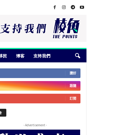
移民
博客
支持我們
讚好
跟隨
訂閱
告
- Advertisement -