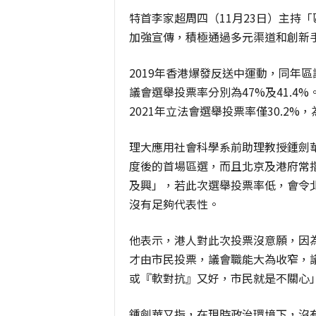
特首李家超周四（11月23日）主持
加強宣傳，積極通過多元渠道和創新
2019年香港爆發反送中運動，同年區議
議會選舉投票率分別為47%及41.
2021年立法會選舉投票率僅30.2%
理大應用社會科學系前助理教授鍾劍
度後的首場區選，而且北京及港府常
及興」，若此次選舉投票率低，會令
沒有足夠代表性。
他表示，港人對此次投票沒意願，因
才由市民投票，議會職能大為收窄，
或『軟對抗』又好，市民就是不關心
鍾劍華又指，在現時政治環境下，沒