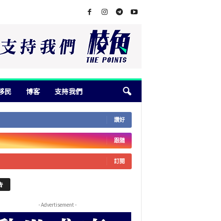
移民
博客
支持我們
讚好
跟隨
訂閱
告
- Advertisement -