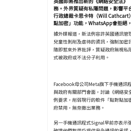
英國即將推出新的《網絡安全法》（Onl
務。外界質疑有私隱問題，影響平台
行政總裁卡思卡特（Will Cath
點加密」功能，WhatsApp會拒
據外媒報道，新法例容許英國通訊管
兒童性剝削及虐待的資訊，強制加密訊息服
隨即惹來外界批評，質疑政府無視私
式被政府或不法分子利用。
Facebook母公司Meta旗下手機通
與政府有關部門會面，討論《網絡安全法
例要求，削弱現行的軟件「點對點加密」
府禁用，無奈撤出業務。
另一手機通訊程式Signal早前亦
破壞他們對用戶提供安全通訊的承諾