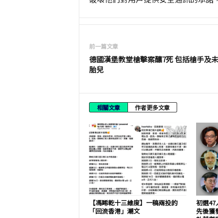
前一篇文章
德國漢堡教堂槍擊案釀7死 包括槍手及
胎兒
相關文章
作者更多文章
【馮睎乾十三維度】一稿兩投的
初選4
「回流香港」潮文
先後獲