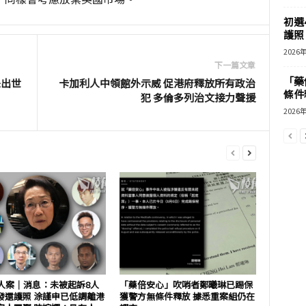
初選
護照 
2026
下一篇文章
「藥
未出世
卡加利人中領館外示威 促港府釋放所有政治
條件
犯 多倫多列治文接力聲援
2026
7人案｜消息：未被起訴8人
「藥倍安心」吹哨者鄭曦琳已踢保
發還護照 涂謹申已低調離港
獲警方無條件釋放 據悉重案組仍在