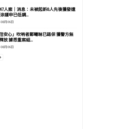
47人案｜消息：未被起訴8人先後獲發還
涂謹申已低調...
年08月06日
倍安心」吹哨者鄭曦琳已踢保 獲警方無
釋放 據悉重案組...
年08月06日