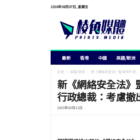
2026年08月07日, 星期五
棱
角
媒
體
最新
香港
中國
英國/歐洲
主頁
英國/歐洲
新《網絡安全法》監察用戶訊...
新《網絡安全法》監
行政總裁：考慮撤
2023年03月11日