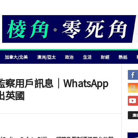
加拿大/北美
澳洲/亞太
政治
生活
財經
熱話
察用戶訊息｜WhatsApp
出英國
廣