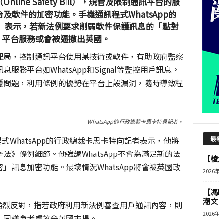
ine Safety Bill），規管及限制通訊平台的服
及軟件的加密功能。手機通訊程式WhatsApp的
cart）表示，若新法例要求削弱軟件保護訊息的「點對
絕，平台服務或會被逼撤出英國。
理局，控制通訊平台使用某技術或軟件，有助政府監察
務平台如WhatsApp和Signal等監控用戶訊息。
隱問題，利用條例的優勢在平台上設漏洞，隨時導致程
WhatsApp的行政總裁卡思卡特見記者。
訊程式WhatsApp的行政總裁卡思卡特向記者表示，他將
最
》條例細節。他強調WhatsApp不會為滿足新的法
【棱角
訊息加密功能。最壞情況WhatsApp將會被英國政
2026
【馮
潮文
表示強烈反對，指若政府利用新法例審查用戶通訊內容，則
2026
，同樣會考慮放棄英國市場。