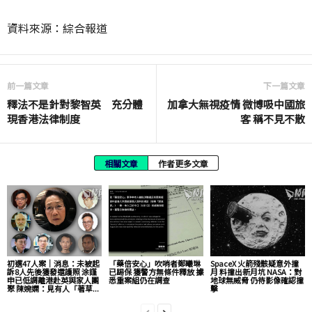
資料來源：綜合報道
前一篇文章
下一篇文章
釋法不是針對黎智英 充分體
加拿大無視疫情 微博吸中國旅
現香港法律制度
客 稱不見不散
相關文章
作者更多文章
初選47人案｜消息：未被起
「藥倍安心」吹哨者鄭曦琳
SpaceX 火箭殘骸疑意外撞
訴8人先後獲發還護照 涂謹
已踢保 獲警方無條件釋放 據
月 料撞出新月坑 NASA：對
申已低調離港赴英與家人團
悉重案組仍在調查
地球無威脅 仍待影像確認撞
聚 陳婉嫻：見有人「著草...
擊