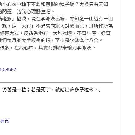
幼小心靈中種下不忿和怨恨的種子呢？大概只有天知
的問題，諮詢心理醫生吧。
啃老族」極致，現在李泳漢出場，才知道一山還有一山
一想，這「大孖」不過來向家人討債而已，其所作所為
不傷害大眾。反觀香港有一大堆物體，不事生產、好事
他們每月攤大手板拿的錢，至少是李泳漢七八倍。
類很多，在我心中，其實有排都未輪到李泳漢。
9508567
，仍舊是一粒；若是死了，就結出許多子粒來。」
k專頁