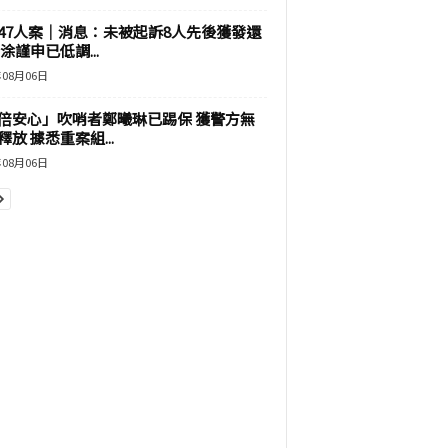
47人案｜消息：未被起訴8人先後獲發還
涂謹申已低調...
年08月06日
倍安心」吹哨者鄭曦琳已踢保 獲警方無
釋放 據悉重案組...
年08月06日