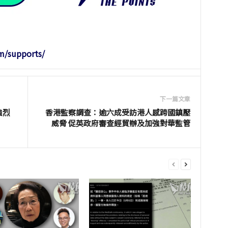
m/supports/
下一篇文章
強烈
香港監察調查：逾六成受訪港人感跨國鎮壓
威脅 促英政府審查經貿辦及加強對華監管