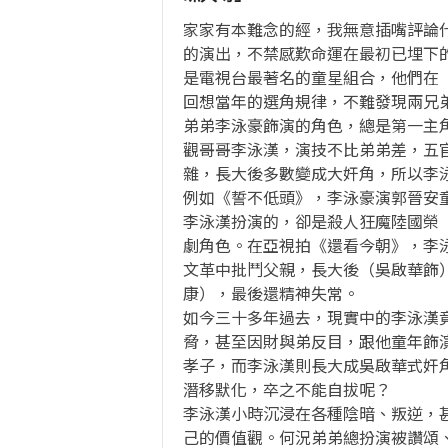
家家有本難念的經，我無意插嘴評論
的演出，不禁感歎命運在最初已埋下
是電視台最著名的童星組合，他們在
回想當年的選角規律，不難發現兩兄
弟弟李泳豪飾演的角色，總是第一主
觀哥哥李泳漢，演技不比弟弟差，五
雜，長大後多數變成大奸角，所以李
例如《誓不低頭》，李泳豪演郭晉安
李泳漢扮演的，卻是殺人狂魔陸國榮
劇角色。在亞視拍《還看今朝》，李
文革中批鬥父親，長大後（吳啟華飾
康），最後還精神失常。
如今三十多年過去，現實中的李泳漢
脅，甚至因財與弟反目，跟他童年飾
孝子，而李泳漢則長大成吳啟華式奸
潛移默化，卒之不能自拔呢？
李泳漢小時沉浸在各種陰暗、叛逆，
己的價值觀。何況弟弟總扮演被讚頌