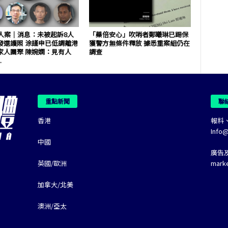
7人案｜消息：未被起訴8人
「藥倍安心」吹哨者鄭曦琳已踢保
發還護照 涂謹申已低調離港
獲警方無條件釋放 據悉重案組仍在
家人團聚 陳婉嫻：見有人
調查
.
重點新聞
聯
香港
報料
Info
中國
廣告
英國/歐洲
mark
加拿大/北美
澳洲/亞太