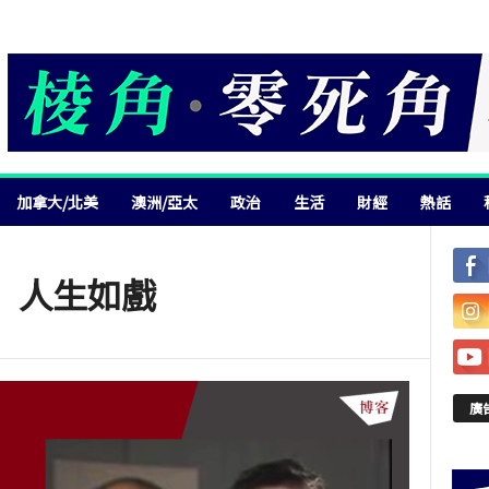
加拿大/北美
澳洲/亞太
政治
生活
財經
熱話
】人生如戲
廣