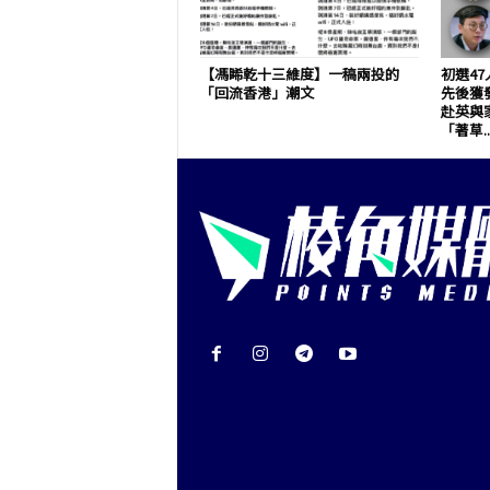
【馮睎乾十三維度】一稿兩投的
初選4
「回流香港」潮文
先後獲
赴英與
「著草..