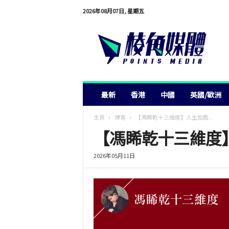
2026年08月07日, 星期五
棱
角
媒
體
最新
香港
中國
英國/歐洲
主頁
博客
【馮睎乾十三維度】人生如戲...
【馮睎乾十三維度
2026年05月11日