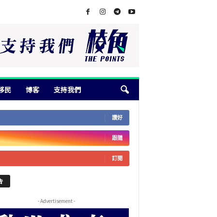
移民
博客
支持我們
讚好
跟隨
訂閱
告
- Advertisement -