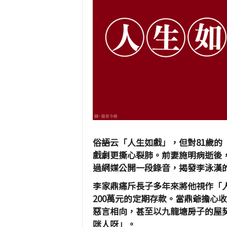
俗語云「人生如戲」，但對81歲的
戲劇更撕心裂肺。前妻施明病逝後
過網媒公開一段錄音，揭發李泳漢
李家鼎痛斥長子多年來將他視作「人
200萬元的定期存款。當鼎爺擔心
惡言相向，甚至以九龍塘房子的屋
咪人呀」。