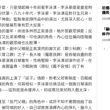
什麼，只是憶起幾十年前看李泳漢、李泳豪還是童星時
初選
護照 
的伏筆。八九十年代，李泳豪、李泳漢這對孖生兄弟，
「神劇」監製韋家輝作品中的演出，尤其深入民心。但
2026
弟的螢幕形象有巨大反差。
「藥
角的童年，命途多舛而正氣善良，格外惹觀眾憐愛；反
條件
官又比弟弟標緻，可他演的角色，內心往往偏向陰暗複
2026
泳漢的觀眾緣也比較薄。
童年，劇中父親是正氣凜然的謝文武（鄭少秋飾），而
（曾江飾）之子，長大後（羅嘉良飾）是吞槍自盡的悲
泳豪演黃日華童年，性格堅毅，李泳漢卻演忤逆子，在
）貪圖富貴、冷酷無情（類似《義不容情》的丁有
竟真的上演了「逆子」情節，對老父苛索無度、百般威
演的角色，何其相似。李泳豪彷彿活成一個黃日華演的
角——這到底是命運弄人，抑或兩兄弟兒時入戲太深，
甚至「批鬥父親」的角色中，或許不知不覺間扭曲了自
、被同情的好人，自己卻常常演繹內心的掙扎、展示人