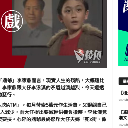
「鼎爺」李家鼎而言，現實人生的殘酷，大概遠比
最
，李家鼎跟大仔李泳漢的矛盾越演越烈，今天還透
【棱角
的惡行。
2026
肉ATM」，每月苛索5萬元作生活費，又覬覦自己
收入減少，向大仔提出要減輕供養負擔時，李泳漢竟
【馮
潮文
契要挾。心碎的鼎爺最終怒斥大仔夫婦「死x街，係
2026