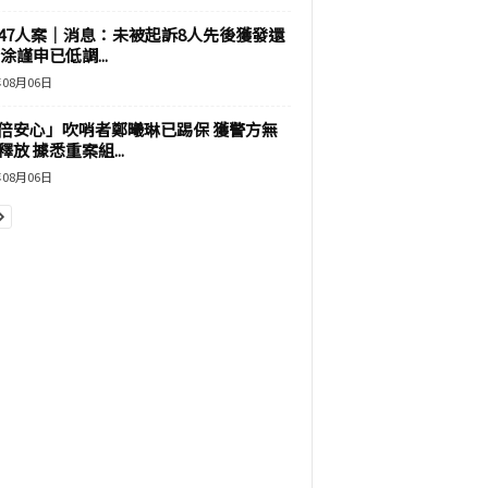
47人案｜消息：未被起訴8人先後獲發還
涂謹申已低調...
年08月06日
倍安心」吹哨者鄭曦琳已踢保 獲警方無
釋放 據悉重案組...
年08月06日