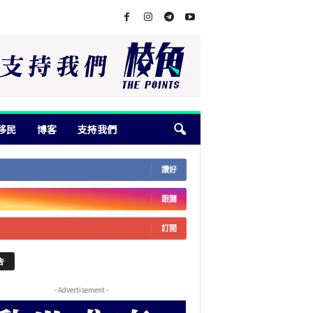
移民
博客
支持我們
讚好
跟隨
訂閱
告
- Advertisement -