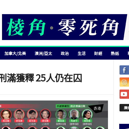
加拿大/北美
澳洲/亞太
政治
生活
財經
熱話
刑滿獲釋 25人仍在囚
廣