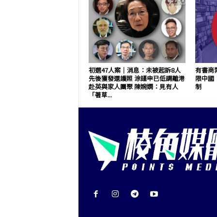
初選47人案｜消息：未被起訴8人
有書商
先後獲發還護照 涂謹申已低調離港
限中國
赴英與家人團聚 陳婉嫻：見有人
制
「著草...