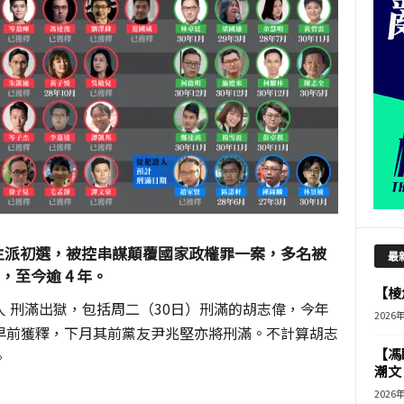
策劃民主派初選，被控串謀顛覆國家政權罪一案，多名被
最
，至今逾 4 年。
【棱角
0 人 刑滿出獄，包括周二（30日）刑滿的胡志偉，今年
2026
早前獲釋，下月其前黨友尹兆堅亦將刑滿。不計算胡志
【馮
。
潮文
2026