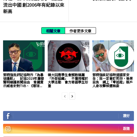
流出中國 創2006年有紀錄以來
新高
相關文章
作者更多文章
鄧炳強批評記協時斥「為暴
嶺大回應學生會解散稱屬
鄧炳強談記協時提國家安
徒護航」 記協2019年屢發
「外部組織」 不獲授權於
全：我一定會釘死你，後果
聲明維護新聞自由 曾譴責
大學活動 會方寄語學生珍
自負 網上「零追蹤」賬戶
示威者針對TVB、《環球...
重
人身攻擊候選執委
讚好
跟隨