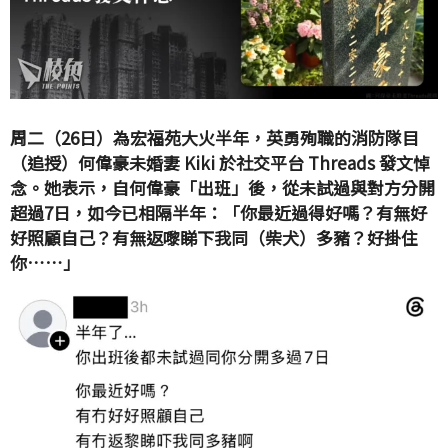
周二（26日）為宏福苑大火半年，英勇殉職的消防隊目
（追授）何偉豪未婚妻 Kiki 於社交平台 Threads 發文悼
念。她表示，自何偉豪「出班」後，從未試過與對方分開
超過7日，如今已相隔半年：「你最近過得好嗎？有無好
好照顧自己？有無返嚟睇下我同（柴犬）多豬？好掛住
你……」