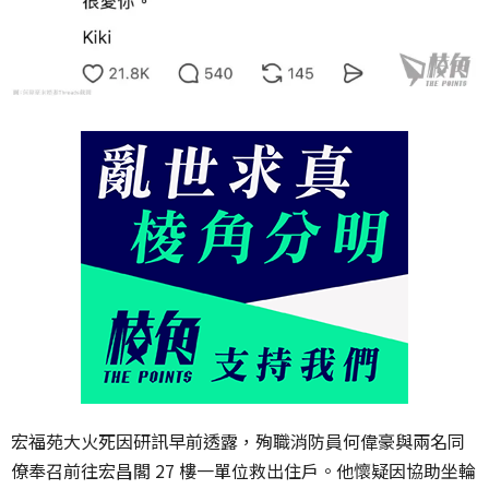
宏福苑大火死因研訊早前透露，殉職消防員何偉豪與兩名同
僚奉召前往宏昌閣 27 樓一單位救出住戶。他懷疑因協助坐輪