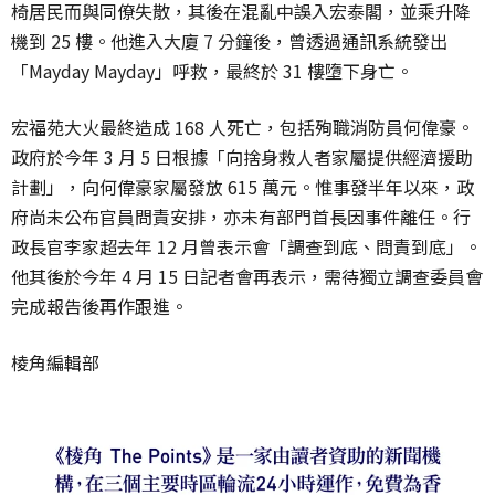
椅居民而與同僚失散，其後在混亂中誤入宏泰閣，並乘升降
機到 25 樓。他進入大廈 7 分鐘後，曾透過通訊系統發出
「Mayday Mayday」呼救，最終於 31 樓墮下身亡。
宏福苑大火最終造成
168
人死亡，包括殉職消防員何偉豪。
政府於今年
3
月
5
日根據「向捨身救人者家屬提供經濟援助
計劃」，向何偉豪家屬發放
615
萬元。惟事發半年以來，政
府尚未公布官員問責安排，亦未有部門首長因事件離任。行
政長官李家超去年
12
月曾表示會「調查到底、問責到底」。
他其後於今年
4
月
15
日記者會再表示，需待獨立調查委員會
完成報告後再作跟進。
棱角編輯部