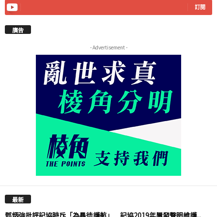
訂閱
廣告
- Advertisement -
最新
鄧炳強批評記協時斥「為暴徒護航」 記協2019年屢發聲明維護...