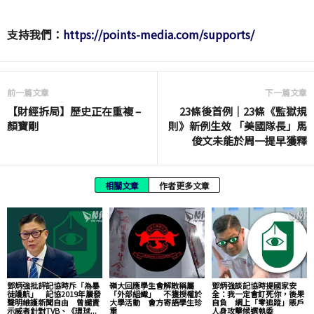
支持我們：
https://points-media.com/supports/
前一篇文章
下一篇文章
【財經拆局】歷史正在重複 –
23條後首例｜23條《監獄規
顏寶剛
則》新例生效 「美國隊長」馬
俊文未能於周一提早獲釋
相關文章
作者更多文章
鄧炳強批評記協時斥「為暴
嶺大回應學生會解散稱屬
鄧炳強談記協時提國家安
徒護航」 記協2019年屢發
「外部組織」 不獲授權於
全：我一定會釘死你，後果
聲明維護新聞自由 曾譴責
大學活動 會方寄語學生珍
自負 網上「零追蹤」賬戶
示威者針對TVB、《環球...
重
人身攻擊候選執委