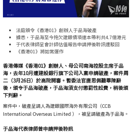
法庭頒令《香港
01
》創辦人于品海破產
據悉，于品海至今拖欠建銀債項連本帶利共
4.7
億港元
于代表律師呈會計師估值報告申請押後聆訊遭駁回
《香港
01
》將如常運作
香港傳媒《香港01》創辦人、母公司南海控股主席于品
海，去年10月遭建設銀行旗下公司入稟申請破產，案件周
二（3月26日）於高院開審。暫委法官唐思佩聽畢陳辭
後，頒令于品海破產，于品海須支付懲罰性訟費，稍後頒
下判辭。
案件中，破產呈請人為建銀國際海外有限公司（CCB
International Overseas Limited ），被呈請破產為于品海。
于品海代表律師曾申請押後聆訊