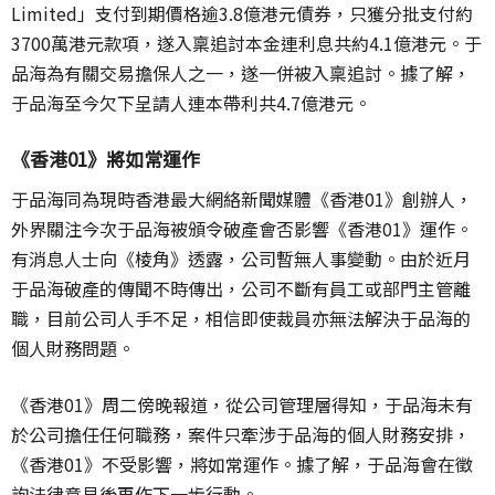
Limited」支付到期價格逾3.8億港元債券，只獲分批支付約
3700萬港元款項，遂入稟追討本金連利息共約4.1億港元。于
品海為有關交易擔保人之一，遂一併被入稟追討。據了解，
于品海至今欠下呈請人連本帶利共4.7億港元。
《香港01》將如常運作
于品海同為現時香港最大網絡新聞媒體《香港01》創辦人，
外界關注今次于品海被頒令破產會否影響《香港01》運作。
有消息人士向《棱角》透露，公司暫無人事變動。由於近月
于品海破產的傳聞不時傳出，公司不斷有員工或部門主管離
職，目前公司人手不足，相信即使裁員亦無法解決于品海的
個人財務問題。
《香港
01
》周二傍晚報道，從公司管理層得知，于品海未有
於公司擔任任何職務，案件只牽涉于品海的個人財務安排，
《香港
01
》不受影響，將如常運作。據了解，于品海會在徵
詢法律意見後再作下一步行動。