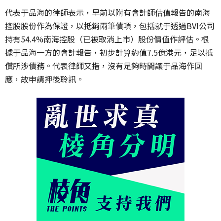
代表于品海的律師表示，早前以附有會計師估值報告的南海
控股股份作為保證，以抵銷兩筆債項，包括就于透過BVI公司
持有54.4%南海控股（已被取消上巿）股份價值作評估。根
據于品海一方的會計報告，初步計算約值7.5億港元，足以抵
償所涉債務。代表律師又指，沒有足夠時間讓于品海作回
應，故申請押後聆訊。