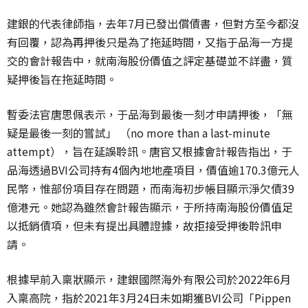
建銀的代表律師指，去年7月已發出償債書，但對方至今都沒
有回覆，認為再押後只是為了拖延時間，又指于品海一方提
交的會計報告中，就南海股份價值之評定基礎並不詳盡，質
疑押後旨在拖延時間。
暫委法官唐思佩表示，于品海到最後一刻才申請押後，「無
疑是最後一刻的嘗試」 （no more than a last-minute
attempt），旨在延誤聆訊。唐官又根據會計報告指出，于
品海透過BVI公司持有4個內地地產項目，價值逾170.3億元人
民幣，惟部份項目存在問題，而南海初步帳目顯示淨欠債39
億港元。她認為雖然會計報告顯示，于所持南海股份價值足
以抵銷債項，但未有提出具體證據，故拒接受押後聆訊申
請。
根據早前入稟狀顯示，建銀國際海外有限公司於2022年6月
入稟高院，指於2021年3月24日未如期獲BVI公司「Pippen