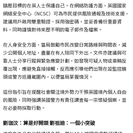
鎮壓目標的在英人士保護自己。在網絡防護方面，英國國家
網絡安全中心（NCSC）可為市民提供風險通報及技術支援，
建議用戶啟用雙重驗證、採用強密碼，並妥善備份重要資
料，同時謹慎對待來歷不明的電子郵件及檔案。
在人身安全方面，當局鼓勵市民改變日常路線與時間表，減
少公開個人地址，盡量在有人陪同下外出。文件亦建議與可
靠人士分享行蹤與緊急應變計劃，如發現可疑人物或車輛反
覆出現，應避免直接接觸，反而應引導他們出現在設監控鏡
頭或警方巡邏範圍內，以便當局掌握情況。
這份指引旨在提醒社會關注境外勢力干預英國境內個人自由
的風險，同時強調英國警方有責任調查每一宗懷疑個案，並
在必要時採取行動。
劉珈汶：算是好開頭 劉祖廸：一個小突破