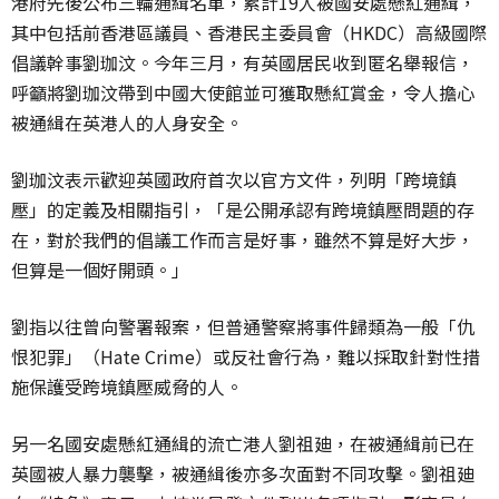
港府先後公布三輪通緝名單，累計19人被國安處懸紅通緝，
其中包括前香港區議員、香港民主委員會（HKDC）高級國際
倡議幹事劉珈汶。今年三月，有英國居民收到匿名舉報信，
呼籲將劉珈汶帶到中國大使館並可獲取懸紅賞金，令人擔心
被通緝在英港人的人身安全。
劉珈汶表示歡迎英國政府首次以官方文件，列明「跨境鎮
壓」的定義及相關指引，「是公開承認有跨境鎮壓問題的存
在，對於我們的倡議工作而言是好事，雖然不算是好大步，
但算是一個好開頭。」
劉指以往曾向警署報案，但普通警察將事件歸類為一般「仇
恨犯罪」（Hate Crime）或反社會行為，難以採取針對性措
施保護受跨境鎮壓威脅的人。
另一名國安處懸紅通緝的流亡港人劉祖廸，在被通緝前已在
英國被人暴力襲擊，被通緝後亦多次面對不同攻擊。劉祖廸