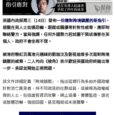
英國內政部周三（14日）發佈
一份應對跨境鎮壓的新指引
，
提醒在英人士如遇恐嚇、跟蹤或騷擾等針對性威脅，應即時
聯絡警方。當局強調，任何外國勢力若試圖干預或傷害在英
個人，政府不會坐視不理。
被港府懸紅百萬港元通緝的劉珈汶及劉祖廸曾多次面對跨境
鎮壓的威脅，二人均向《棱角》表示歡迎英國政府終踏出第
一步，承認並開始正視問題。
該文件詳細定義「跨境鎮壓」，指出這類行為多由外國政權
針對流亡異見者、持不同政見的社群成員、或被視為政權威
脅的人士，包括虛假資訊攻擊、網上滋擾、實體監控、語言
或肢體恐嚇、強迫回國，甚至暗殺或未遂襲擊。