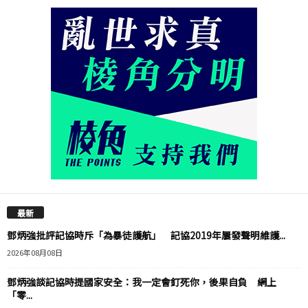
最新
鄧炳強批評記協時斥「為暴徒護航」 記協2019年屢發聲明維護...
2026年08月08日
鄧炳強談記協時提國家安全：我一定會釘死你，後果自負 網上
「零...