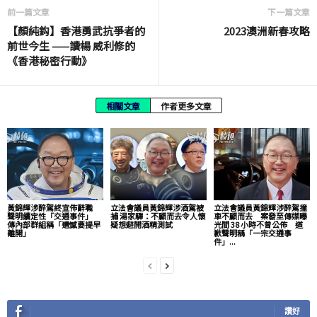
前一篇文章
下一篇文章
【顏純鈎】香港勇武抗爭者的
2023澳洲新春攻略
前世今生 ——讀楊 威利修的
《香港秘密行動》
相關文章
作者更多文章
黃錦輝涉醉駕終宣佈辭職
立法會議員黃錦輝涉酒駕被
立法會議員黃錦輝涉醉駕撞
聲明續定性「交通事件」
捕 湯家驊：不顧而去令人懷
車不顧而去 案發至傳媒曝
傳內部群組稱「遺憾要提早
疑想避開酒精測試
光間 38 小時不曾公佈 道
離開」
歉聲明稱「一宗交通事
件」...
讚好