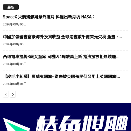
最新
SpaceX 火箭殘骸疑意外撞月 料撞出新月坑 NASA：...
2026年08月06日
中國加強審查富豪海外投資收益 全球追查數千億美元欠稅 滙豐、...
2026年08月05日
西環電車撞斃3歲女童案 司機囚4周放棄上訴 指法援被拒無錢繼...
2026年08月05日
【皮毛小知識】夏威夷國旗- 從未被英國殖民但又用上英國國旗!...
2026年08月04日