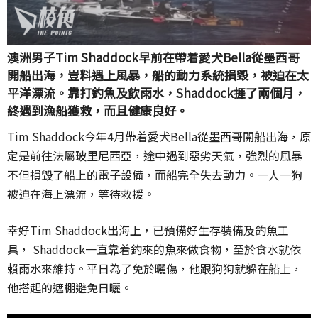
澳洲男子Tim Shaddock早前在帶着愛犬Bella從墨西哥
開船出海，豈料遇上風暴，船的動力系統損毀，被迫在太
平洋漂流。靠打釣魚及飲雨水，Shaddock捱了兩個月，
終遇到漁船獲救，而且健康良好。
Tim Shaddock今年4月帶着愛犬Bella從墨西哥開船出海，原
定是前往法屬玻里尼西亞，途中遇到惡劣天氣，強烈的風暴
不但損毀了船上的電子設備，而船完全失去動力。一人一狗
被迫在海上漂流，等待救援。
幸好Tim Shaddock出海上，已預備好生存裝備及釣魚工
具， Shaddock一直靠着釣來的魚來做食物，至於食水就依
賴雨水來維持。平日為了免於曬傷，他跟狗狗就躲在船上，
他搭起的遮棚避免日曬。