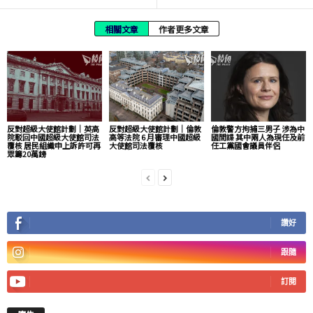
相關文章
作者更多文章
反對超級大使館計劃｜英高
反對超級大使館計劃｜倫敦
倫敦警方拘捕三男子 涉為中
院駁回中國超級大使館司法
高等法院 6 月審理中國超級
國間諜 其中兩人為現任及前
覆核 居民組織申上訴許可再
大使館司法覆核
任工黨國會議員伴侶
眾籌20萬鎊
讚好
跟隨
訂閱