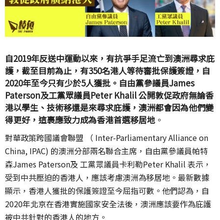
自2019年反送中運動以來，有抗爭手足流亡到澳洲尋求庇
護，截至目前為止，有350名港人等待審批保護簽證，自
2020年至今只有少於5人獲批。自由黨參議員James
Paterson及工黨眾議員Peter Khalil 公開敦促政府無論香
港以學生、技術移還是來尋求庇護，澳洲都會因為他們變
得更好，這裹應致力成為香港首選移居地
。
對華政策
跨國議會聯盟
（ I
nter-Parliamentary Alliance on
China, IPAC) 的
澳洲分部兩名聯合主席，自由黨參議員帕特
森James Paterson及 工黨眾議員卡利勒Peter Khalil 表示，
受到中共壓迫的香港人，應該考慮澳洲為移居地。最新數據
顯示，香港人獲批的保護簽證至今屈指可數。他們認為，自
2020年北京在香港實施國家安全法後，澳洲應該要作為庇護
被中共針對的香港人的地方。