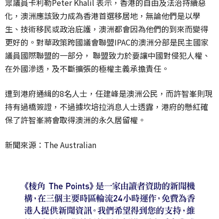
眾議員卡利勒Peter Khalil 表示，香港的自由及法治持續惡
化，澳洲應該致力成為香港首選移居地，無論他們是以學
生、技術移民或政治庇護，澳洲都會因為他們的到來而變得
更好的。對華政策
跨國議會聯盟
IPAC的澳洲分部是民主國家
議員國際
聯盟的一部分， 聯盟致力於要讓中國對侵犯人權、
在外國滲透，及不斷擴張的極權主義承擔責任。
遭到港府通緝的8名人士，任建峰是澳洲公民，而許智峯則現
持有過橋簽證，不過據坎培拉消息人士透露，港府的懸紅確
保了許智峯將會取得澳洲的永久居留權。
新聞來源：The Australian