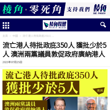
主頁
中國
流亡港人待批政庇350人 ...
流亡港人待批政庇350人 獲批少於5
人 澳洲兩黨議員敦促政府廣納港人
2023年07月25日