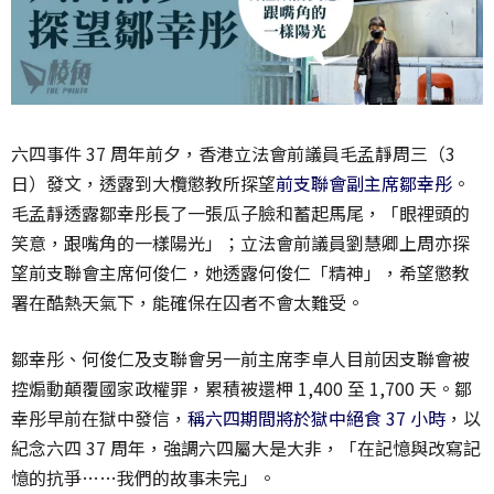
六四事件 37 周年前夕，香港立法會前議員毛孟靜周三（3
日）發文，透露到大欖懲教所探望
前支聯會副主席鄒幸彤
。
毛孟靜透露鄒幸彤長了一張瓜子臉和蓄起馬尾，「眼裡頭的
笑意，跟嘴角的一樣陽光」；立法會前議員劉慧卿上周亦探
望前支聯會主席何俊仁，她透露何俊仁「精神」，希望懲教
署在酷熱天氣下，能確保在囚者不會太難受。
鄒幸彤、何俊仁及支聯會另一前主席李卓人目前因支聯會被
控煽動顛覆國家政權罪，累積被還柙 1,400 至 1,700 天。鄒
幸彤早前在獄中發信，
稱六四期間將於獄中絕食 37 小時
，以
紀念六四 37 周年，強調六四屬大是大非，「在記憶與改寫記
憶的抗爭……我們的故事未完」。