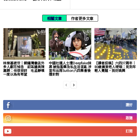
相關文章
作者更多文章
林榮基逝世｜銅鑼灣書店外
中國社運人士遭Deepfake抹
【讀者投稿】六四37周年｜
多人獻花悼念 前區議員陳
黑 被指濫藥及私生活混亂 涉
80歲廣東老人哽咽：見到年
嘉朗：他很安詳 毛孟靜嘆
宣布出席Sutton六四集會後
輕人覺醒，我好高興
一度以為有希望
遭針對
讚好
跟隨
訂閱