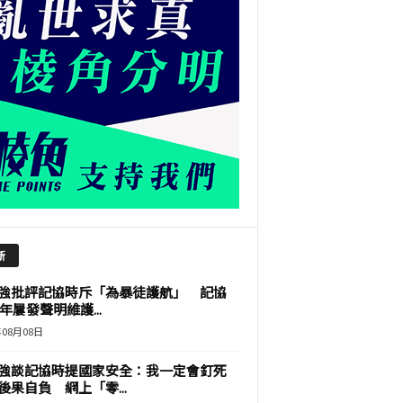
新
強批評記協時斥「為暴徒護航」 記協
9年屢發聲明維護...
年08月08日
強談記協時提國家安全：我一定會釘死
後果自負 網上「零...