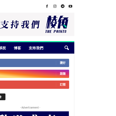
移民
博客
支持我們
讚好
跟隨
訂閱
告
- Advertisement -