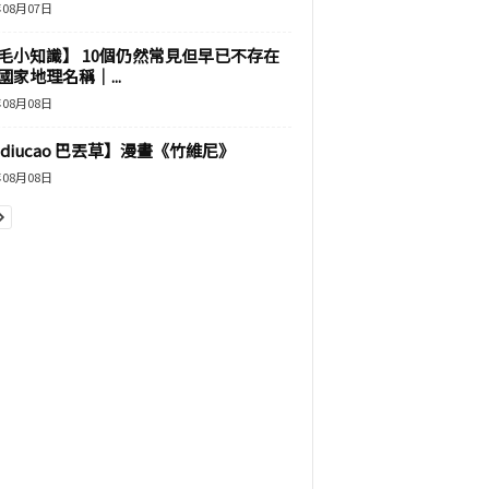
年08月07日
毛小知識】 10個仍然常見但早已不存在
國家地理名稱｜...
年08月08日
adiucao 巴丟草】漫畫《竹維尼》
年08月08日