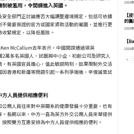
2026
機制被濫用，令間諜進入英國。
【皮
及安全部門正討論應否大幅調整邊境規定，包括可依據
的舊
制不需要簽證的官方或國家資助活動的範圍，並進行更
2026
持收緊規定，以降低風險。
【B
Ken McCallum去年表示，中國間諜通過領英
2026
已接觸2萬多名英國人，試圖與中小企、初創公司及研究人
過，有英國官員擔心，值此敏感時刻，如果限制外交活
國因香港和新疆等問題引起一系列爭端後，辛偉誠曾試
中方人員提供相應便利
和公務人員往來對中英關系的健康發展十分重要，也有
作。長期以來，中方一直為英方外交公務人員來華提供
，按照雙方互惠安排為中方人員提供相應的便利。