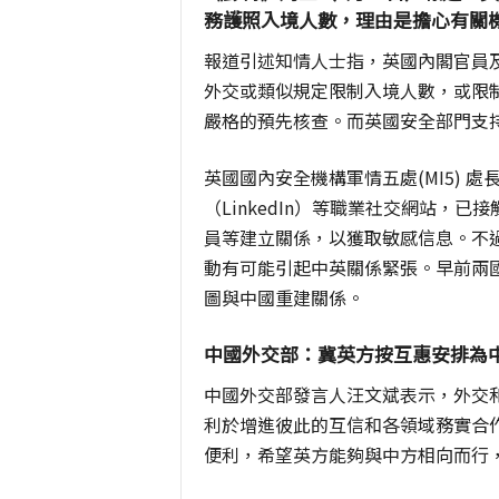
務護照入境人數，理由是擔心有關
報道引述知情人士指，英國內閣官員
外交或類似規定限制入境人數，或限
嚴格的預先核查。而英國安全部門支
英國國內安全機構軍情五處(MI5) 處長
（LinkedIn）等職業社交網站，
員等建立關係，以獲取敏感信息。不
動有可能引起中英關係緊張。早前兩
圖與中國重建關係。
中國外交部：冀英方按互惠安排為
中國外交部發言人汪文斌表示，外交
利於增進彼此的互信和各領域務實合
便利，希望英方能夠與中方相向而行