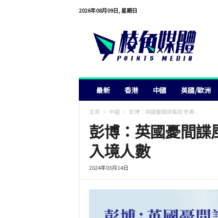
2026年08月09日, 星期日
棱
角
媒
體
最新
香港
中國
英國/歐洲
主頁
中國
彭博：英國憂間諜風險 考慮...
彭博：英國憂間諜
入境人數
2024年03月14日