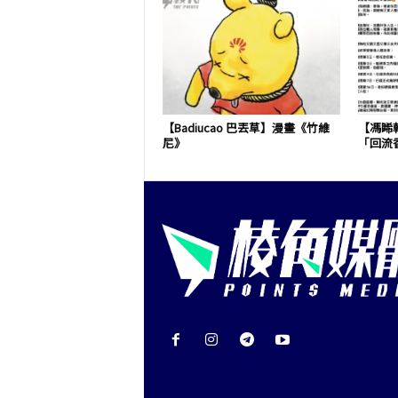
【Badiucao 巴丟草】漫畫《竹維
【馮睎
尼》
「回流