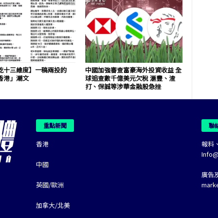
乾十三維度】一稿兩投的
中國加強審查富豪海外投資收益 全
香港」潮文
球追查數千億美元欠稅 滙豐、渣
打、保誠等涉華金融股急挫
重點新聞
聯
香港
報料
Info
中國
廣告
英國/歐洲
mark
加拿大/北美