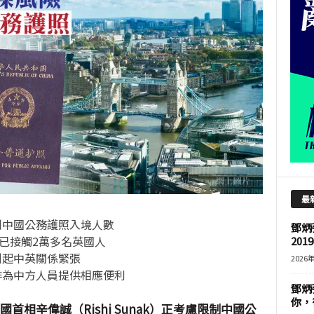
最
制中國公務護照入境人數
鄧炳
已接觸
2
萬多名英國人
201
引起中英關係緊張
2026
排為中方人員提供相應便利
鄧炳
你，
首相辛偉誠（Rishi Sunak）正考慮限制中國公