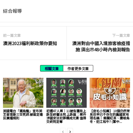
綜合報導
前一篇文章
下一篇文章
澳洲2023福利新政策你要知
澳洲對由中國入境旅客檢疫措
施 須出示48小時內檢測報告
相關文章
作者更多文章
英國電台「擺烏龍」宣布英
初選47人案｜11被告獲批上
【皮毛小知識】 10個仍然常
王查理斯三世死訊 被裁定違
訴至終審法院 上訴庭：案件
見但早已不存在的舊國家地
反廣播規則
涉國安法犯罪構成元素 值得
理名稱｜ 錫蘭紅茶、讚岐烏
交終院定奪
冬、近江和牛? (繁中...