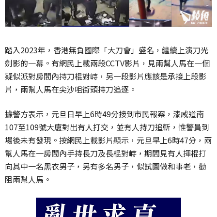
踏入2023年，香港無負國際「大刀會」盛名，繼續上演刀光
劍影的一幕。有網民上載兩段CCTV影片，見兩
幫
人馬在一個
疑似派對房間內持刀棍對峙，另一段影片應該是承接上段影
片，兩
幫
人馬在尖沙咀街頭持刀追逐。
據警方表示，元旦日早上6時49分接到市民報案，漆咸道南
107至109號大廈對出有人打交，並有人持刀追斬，惟警員到
場後未有發現。按網民上載影片顯示，元旦早上6時47分，兩
幫
人馬在一房間內手持長刀及長棍對峙，期間見有人揮棍打
向其中一名黑衣男子，另有多名男子，似試圖做和事老，勸
阻兩
幫
人馬。