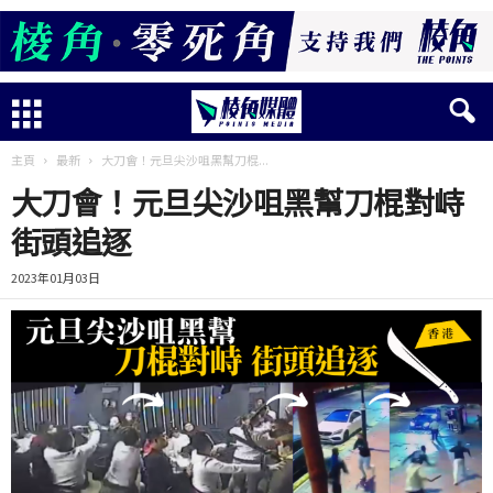
主頁
最新
大刀會！元旦尖沙咀黑幫刀棍...
大刀會！元旦尖沙咀黑幫刀棍對峙
街頭追逐
2023年01月03日