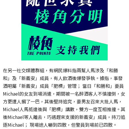
在另一社交媒體群組，有網民爆料指兩幫人馬涉及「和勝
和」及「新義安」成員，有人飲酒後爆發爭執。據指，事發
酒吧屬「新義安」成員「肥標」管理； 當日「和勝和」要員
Michael的女友到場消遣，期間被一名醉酒客人不慎撞倒，女
方更遭人摑了一巴，其後堅持追究，要男友召來大批人馬，
Michael人馬抵達後與「肥標」講數，雙方一度互相推撞。其
後Michael等人離去，巧遇趕來支援的新義安」成員，持刀追
逐Michael； 現場途人嚇到四散，但警員到場前已四散。