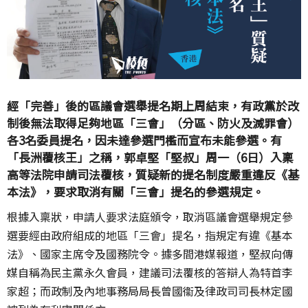
經「完善」後的區議會選舉提名期上周結束，有政黨於改
制後無法取得足夠地區「三會」（分區、防火及滅罪會）
各3名委員提名，因未達參選門檻而宣布未能參選。有
「長洲覆核王」之稱，郭卓堅「堅叔」周一（6日）入稟
高等法院申請司法覆核，質疑新的提名制度嚴重違反《基
本法》，要求取消有關「三會」提名的參選規定。
根據入稟狀，申請人要求法庭頒令，取消區議會選舉規定參
選要經由政府組成的地區「三會」提名，指規定有違《基本
法》、國家主席令及國務院令。據多間港媒報道，堅叔向傳
媒自稱為民主黨永久會員，建議司法覆核的答辯人為特首李
家超；而政制及內地事務局局長曾國衞及律政司司長林定國