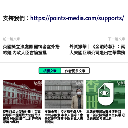
支持我們：
https://points-media.com/supports/
前一篇文章
下一篇文章
英國擬立法處罰 露宿者室外搭
外資撤華｜《金融時報》：兩
帳篷 內政大臣言論捱批
大美國巨頭公司退出在華業務
相關文章
作者更多文章
反對超級大使館計劃｜英高
支聯會案｜控方稱李卓人對
車牌查冊司法覆核遭駁回
院駁回中國超級大使館司法
中共存敵意 李卓人否認：會
官：新安排保護車主私隱 記
覆核 居民組織申上訴許可再
是其是非其非 不認為五大綱
協表遺憾 考慮上訴
眾籌20萬鎊
領違法