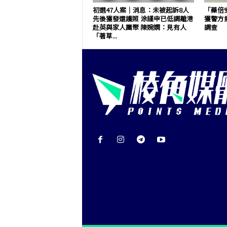
初選47人案｜消息：未被起訴8人
「藥倍
先後獲發還護照 涂謹申已低調離港
獲警方
赴英與家人團聚 陳婉嫻：見有人
調查
「著草...