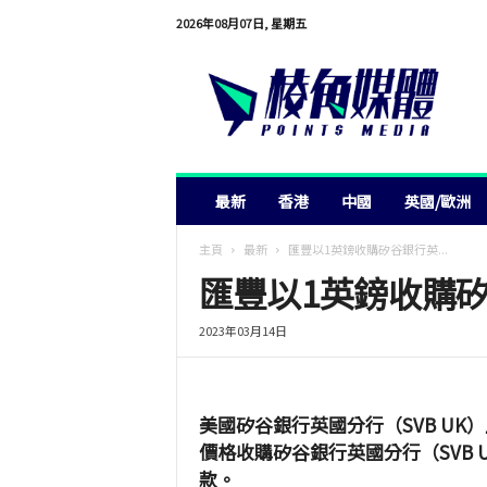
2026年08月07日, 星期五
棱
角
媒
體
最新
香港
中國
英國/歐洲
主頁
最新
匯豐以1英鎊收購矽谷銀行英...
匯豐以1英鎊收購
2023年03月14日
美國矽谷銀行英國分行（SVB U
價格收購矽谷銀行英國分行（SVB U
款。