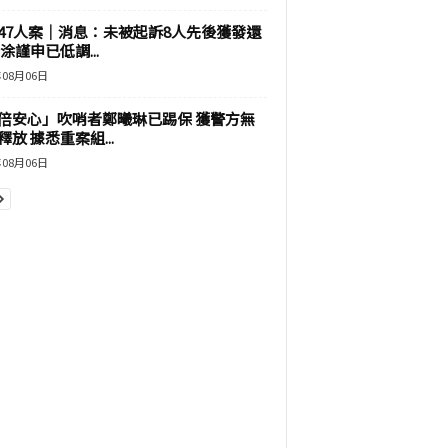
47人案｜消息：未被起訴8人先後獲發還
涂謹申已低調...
年08月06日
倍安心」吹哨者鄭曦琳已踢保 獲警方無
釋放 據悉重案組...
年08月06日