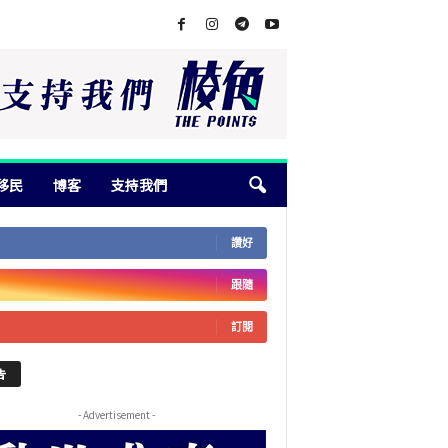
移民
博客
支持我們
讚好
跟隨
訂閱
告
- Advertisement -