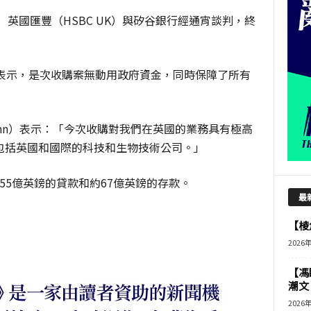
英國匯豐（HSBC UK）與矽谷銀行經通宵談判，終
nt）表示，是次收購案無動用政府資金，同時保障了所有
uinn）表示：「今次收購對我們在英國的業務具有極高
包括英國和國際的科技和生物技術公司。」
約55億英鎊的貸款和約67億英鎊的存款。
最
【棱角
2026
【馮
潮文
2026