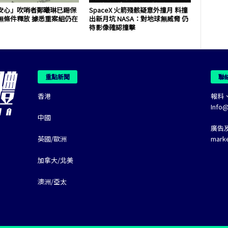
安心」吹哨者鄭曦琳已踢保
SpaceX 火箭殘骸疑意外撞月 料撞
無條件釋放 據悉重案組仍在
出新月坑 NASA：對地球無威脅 仍
待影像確認撞擊
重點新聞
聯
香港
報料
Info
中國
廣告
英國/歐洲
mark
加拿大/北美
澳洲/亞太