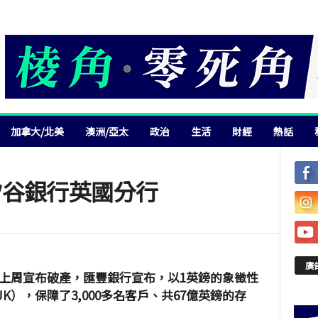
加拿大/北美
澳洲/亞太
政治
生活
財經
熱話
矽谷銀行英國分行
廣
K）上周宣布破產，匯豐銀行宣布，以1英鎊的象徵性
K），保障了3,000多名客戶、共67億英鎊的存